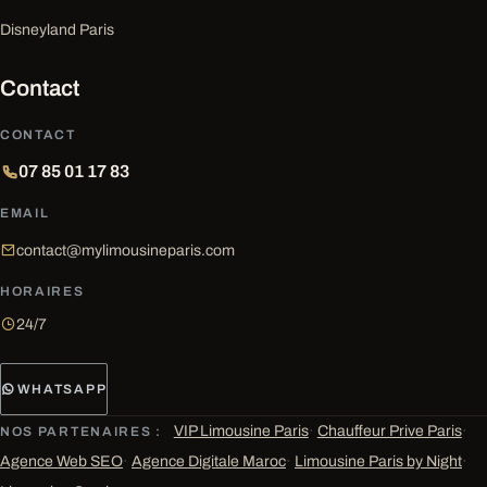
Disneyland Paris
Contact
CONTACT
07 85 01 17 83
EMAIL
contact@mylimousineparis.com
HORAIRES
24/7
WHATSAPP
VIP Limousine Paris
·
Chauffeur Prive Paris
·
NOS PARTENAIRES :
Agence Web SEO
·
Agence Digitale Maroc
·
Limousine Paris by Night
·