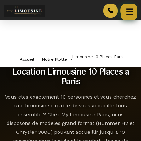
☰
Accueil
Services
Limousine 10 Places Paris
Accueil
›
Notre Flotte
›
Véhicules
Location Limousine 10 Places a
Tarifs
Paris
Blog
Vous etes exactement 10 personnes et vous cherchez
une limousine capable de vous accueillir tous
Contact
ensemble ? Chez My Limousine Paris, nous
disposons de modeles grand format (Hummer H2 et
Pourquoi Nous
Chrysler 300C) pouvant accueillir jusqu a 10
passagers dans le style et le confort. Une seule