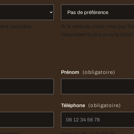
pent une place.
Si le véhicule choisi n’est pas l
l’équivalent le plus proche plutôt
Prénom
(obligatoire)
Téléphone
(obligatoire)
e demande.
Format : 06 12 34 56 78.