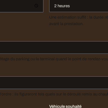
Une estimation suffit : la durée réel
avant la prestation.
Numéro, rue et commune. Précisez la cour, le parvis, l’étage du parking ou le terminal quand 
Si le trajet comporte plusieurs arrêts, écrivez-les dans l’ordre : ils figureront tels quels sur le déroulé remis au 
Véhicule souhaité