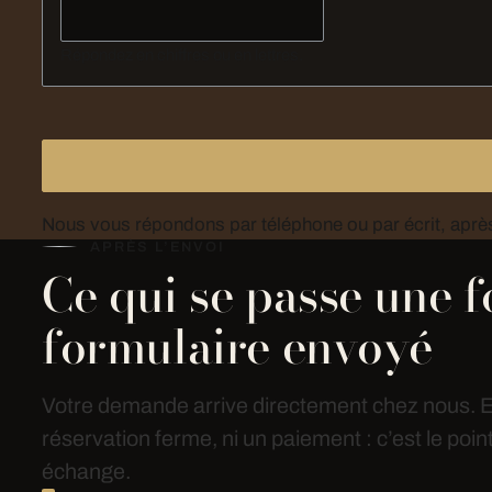
Répondez en chiffres ou en lettres.
APRÈS L’ENVOI
Ce qui se passe une fo
formulaire envoyé
Votre demande arrive directement chez nous. El
réservation ferme, ni un paiement : c’est le poin
échange.