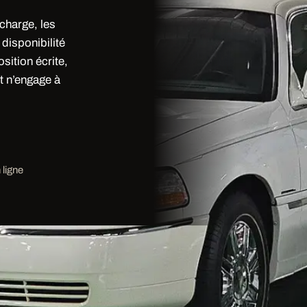
 charge, les
disponibilité
sition écrite,
t n’engage à
ligne
te par