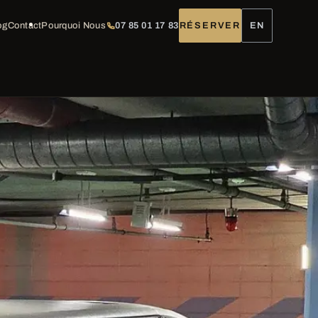
og
Contact
Pourquoi Nous
07 85 01 17 83
RÉSERVER
EN