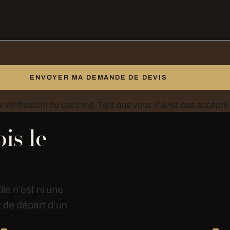
ENVOYER MA DEMANDE DE DEVIS
Nous vous répondons par téléphone ou par écrit, après vérification du pla
is le
le n’est ni une
t de départ d’un