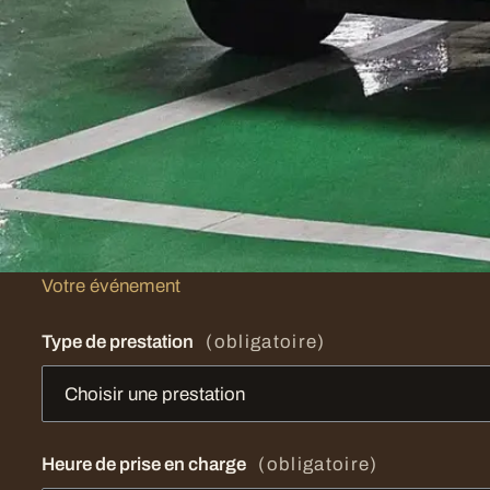
Plus votre demande est précise, plus notre répo
que vous écrivez ici sert à préparer la prestation
Envoyer ce formulaire ne coûte rien, n’engage à rie
aucun paiement. Aucun tarif n’est affiché en ligne : l
est établie sur mesure, une fois la disponibilité vérifi
Vous préférez la voix ?
07 85 01 17 83
Votre événement
Type de prestation
(obligatoire)
Heure de prise en charge
(obligatoire)