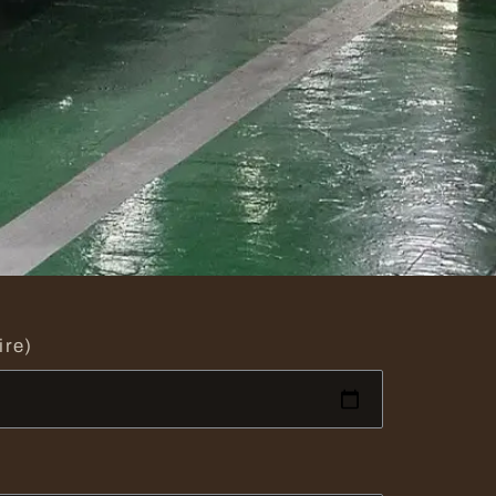
ire)
)