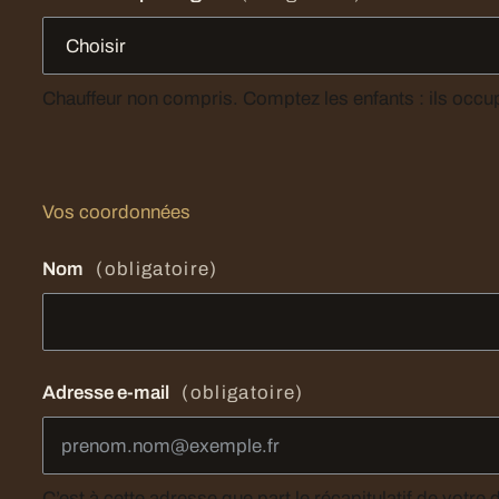
Chauffeur non compris. Comptez les enfants : ils occu
Vos coordonnées
Nom
(obligatoire)
Adresse e-mail
(obligatoire)
C’est à cette adresse que part le récapitulatif de votr