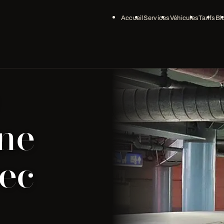
Accueil
Services
Véhicules
Tarifs
Bl
une
vec