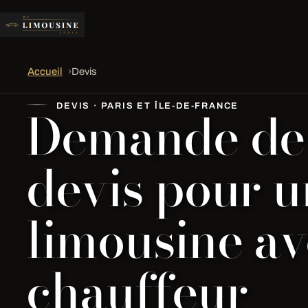
Accueil
›
Devis
Demande de
DEVIS · PARIS ET ÎLE-DE-FRANCE
devis pour 
limousine a
chauffeur