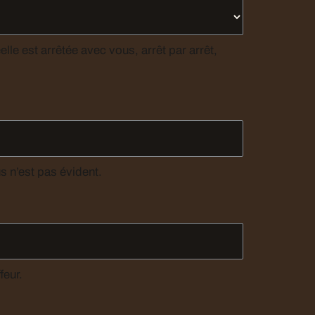
le est arrêtée avec vous, arrêt par arrêt,
le point de rendez-vous n’est pas évident.
chauffeur.