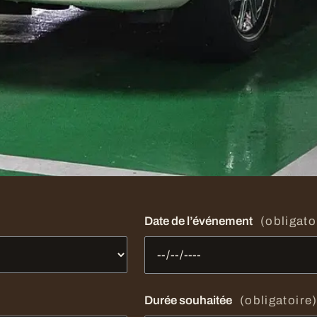
nse l’est. Tout ce
, rien d’autre.
n et ne demande
a proposition
ée.
Date de l’événement
(obligato
Durée souhaitée
(obligatoire