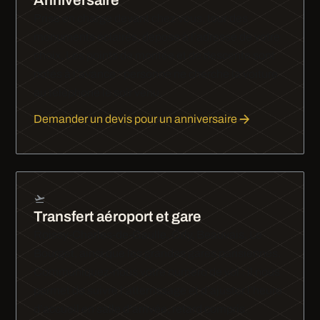
Anniversaire
Prise en charge devant chez vous, tour des
monuments éclairés, dépose à l’adresse de votre
choix. Les points de montée et de descente sont
notés à l’avance : personne ne cherche la voiture
au téléphone le soir venu.
Demander un devis pour un anniversaire
Transfert aéroport et gare
Roissy-Charles-de-Gaulle, Orly, Beauvais, Le
Bourget, ainsi que les grandes gares parisiennes.
Communiquez-nous votre numéro de vol : il nous
permet de suivre l’atterrissage et d’ajuster l’heure
d’accueil en salle d’arrivée, retard compris.