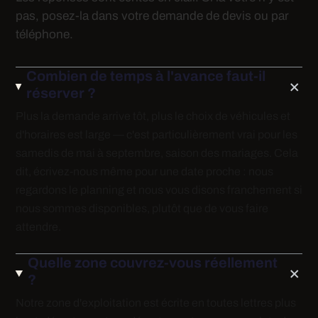
pas, posez-la dans votre demande de devis ou par
téléphone.
Combien de temps à l'avance faut-il
réserver ?
Plus la demande arrive tôt, plus le choix de véhicules et
d'horaires est large — c'est particulièrement vrai pour les
samedis de mai à septembre, saison des mariages. Cela
dit, écrivez-nous même pour une date proche : nous
regardons le planning et nous vous disons franchement si
nous sommes disponibles, plutôt que de vous faire
attendre.
Quelle zone couvrez-vous réellement
?
Notre zone d'exploitation est écrite en toutes lettres plus