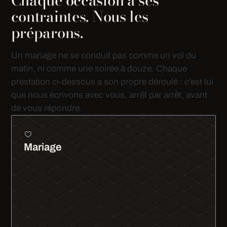
Chaque occasion a ses
contraintes. Nous les
préparons.
Un mariage ne se conduit pas comme un vol du
matin, ni comme une soirée à douze. Chaque
prestation ci-dessous a son propre déroulé : c’est lui
que nous écrivons avec vous, arrêt par arrêt, avant
de vous répondre.
Mariage
Repérage du parvis ou de la cour d’honneur, ordre
du cortège, temps d’attente entre la mairie et le
lieu de réception. La voiture est nettoyée le matin
même et le chauffeur reste en retrait quand la
scène ne le concerne pas.