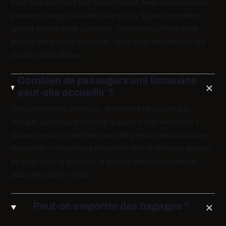
haut, département par département, avec nos points de
prise en charge habituels. Ce qui n'y figure pas mérite
quand même votre question : donnez-nous l'adresse
exacte dans votre demande, nous vous répondrons oui
ou non, sans détour.
Combien de passagers une limousine
peut-elle accueillir ?
Cela dépend du véhicule : le nombre de places est
indiqué sur chaque fiche de la page « Nos véhicules ».
Donnez-nous le nombre exact de personnes dans votre
demande — nous vous orientons vers le véhicule adapté,
et nous vous le disons si le groupe est trop nombreux
pour une seule voiture.
Peut-on emporter des bagages ?