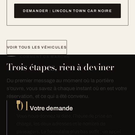
DEMANDER : LINCOLN TOWN CAR NOIRE
VOIR TOUS LES VÉHICULES
COMMENT ÇA MARCHE
Trois étapes, rien à deviner
Du premier message au moment où la portière
s’ouvre, vous savez à chaque instant où en est votre
réservation, et ce qui a été convenu.
01
Votre demande
Vous nous donnez la date, l’heure de prise en
charge, les deux adresses et le nombre de
passagers. Le formulaire plus bas suffit ; un appel