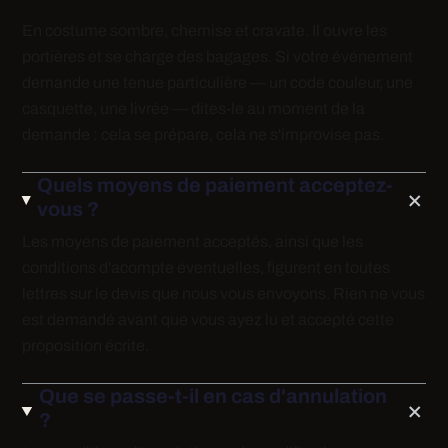
En costume sombre, chemise et cravate. Il ouvre les
portières et se charge des bagages. Si votre événement
demande une tenue particulière — un code couleur, une
casquette, une livrée — dites-le au moment de la
demande : cela se prépare, cela ne s'improvise pas.
Quels moyens de paiement acceptez-
vous ?
Les moyens de paiement acceptés, ainsi que les
conditions d'acompte éventuelles, figurent en toutes
lettres sur le devis que nous vous envoyons. Rien ne vous
est demandé avant que vous ayez lu et accepté cette
proposition écrite.
Que se passe-t-il en cas d'annulation
?