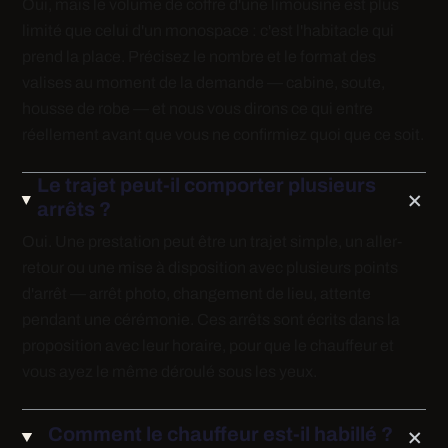
Oui, mais le volume de coffre d'une limousine est plus
limité que celui d'un monospace : c'est l'habitacle qui
prend la place. Précisez le nombre et le format des
valises au moment de la demande — cabine, soute,
housse de robe — et nous vous dirons ce qui entre
réellement avant que vous ne confirmiez quoi que ce soit.
Le trajet peut-il comporter plusieurs
arrêts ?
Oui. Une prestation peut être un trajet simple, un aller-
retour ou une mise à disposition avec plusieurs points
d'arrêt — arrêt photo, changement de lieu, attente
pendant une cérémonie. Ces arrêts sont écrits dans la
proposition avec leur horaire, pour que le chauffeur et
vous ayez le même déroulé sous les yeux.
Comment le chauffeur est-il habillé ?