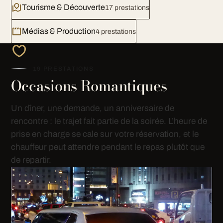
Tourisme & Découverte
17 prestations
Médias & Production
4 prestations
19 PRESTATIONS
Occasions Romantiques
Un dîner, une demande, un anniversaire de
rencontre : le trajet fait partie de la soirée. L’heure de
prise en charge se cale sur votre réservation, et le
chauffeur peut attendre pendant le repas plutôt que
de repartir.