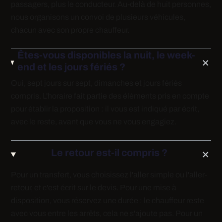
passagers, plus le conducteur. Au-delà de huit personnes,
nous organisons un convoi de plusieurs véhicules,
chacun avec son propre chauffeur.
Êtes-vous disponibles la nuit, le week-
end et les jours fériés ?
Oui, sept jours sur sept, dimanches et jours fériés
compris. L'horaire fait partie des éléments pris en compte
pour établir la proposition : il vous est indiqué par écrit,
avec le reste, avant que vous ne vous engagiez.
Le retour est-il compris ?
Pour un transfert, vous choisissez l'aller simple ou l'aller-
retour, et c'est écrit sur le devis. Pour une mise à
disposition, vous réservez une durée : le chauffeur reste
avec vous entre les arrêts, cela ne s'ajoute pas. Pour un