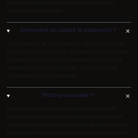
heures est possible pour les mariages longs et les
événements d'entreprise.
Comment se passe le paiement ?
Un acompte de 30 % est réglé à la signature du contrat,
par carte bancaire via Stripe, par virement ou par chèque.
Le solde est versé le jour de la prestation. Une facture
détaillée est envoyée par e-mail ; la TVA à 20 % est
récupérable pour les entreprises.
Peut-on annuler ?
L'annulation est gratuite jusqu'à sept jours avant la
prestation. Entre sept jours et quarante-huit heures, la
moitié du montant versé est remboursée. Sous quarante-
huit heures, il ne l'est plus, sauf cas de force majeure. Un