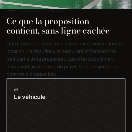
CE QUI EST COMPRIS
Ce que la proposition
contient, sans ligne cachée
Une limousine ne se loue pas comme une voiture de
location : le chauffeur, le carburant et l’assurance
font partie de la prestation, pas d’un supplément
découvert au moment de payer. Voici ce que vous
obtenez à chaque fois.
Le véhicule
Contrôlé la veille — niveaux, pneus, propreté de
l'habitacle — et nettoyé le matin même. Le
modèle retenu est celui qui correspond au nombre
de passagers et au type d'événement : il est