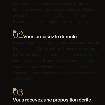
date, heure et nombre de passagers. En Île-de-
France, le kilométrage parcouru n'est pas refacturé ;
une prestation qui sort de la région — Deauville,
Reims, Lyon — est établie à part, au cas par cas.
02
Vous précisez le déroulé
Nombre d'arrêts, temps d'attente sur place, heure de
fin. Une prestation de nuit, un dimanche ou un jour
férié ne se prépare pas comme un transfert du mardi
matin. C'est aussi le moment de demander ce qui
vous est propre : décoration, plaque, bouteille
supplémentaire, coordination avec le photographe,
siège enfant.
03
Vous recevez une proposition écrite