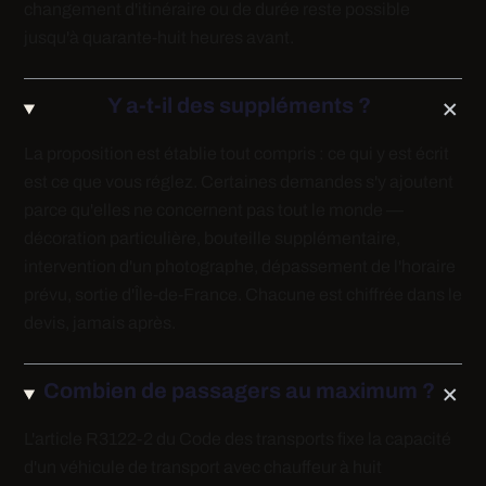
changement d'itinéraire ou de durée reste possible
jusqu'à quarante-huit heures avant.
Y a-t-il des suppléments ?
La proposition est établie tout compris : ce qui y est écrit
est ce que vous réglez. Certaines demandes s'y ajoutent
parce qu'elles ne concernent pas tout le monde —
décoration particulière, bouteille supplémentaire,
intervention d'un photographe, dépassement de l'horaire
prévu, sortie d'Île-de-France. Chacune est chiffrée dans le
devis, jamais après.
Combien de passagers au maximum ?
L'article R3122-2 du Code des transports fixe la capacité
d'un véhicule de transport avec chauffeur à huit