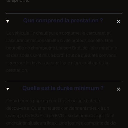
téléphone.
Que comprend la prestation ?
Le véhicule, le chauffeur en costume, le carburant et
l'assurance responsabilité civile professionnelle. Une
bouteille de champagne Lanson Brut, de l'eau minérale
et des sodas sont mis à bord. Tout ce qui a été convenu
figure sur le devis : aucune ligne n'apparaît après la
prestation.
Quelle est la durée minimum ?
Deux heures pour un court trajet ou une balade
découverte. Quatre heures conviennent mieux à un
mariage, un EVJF ou un EVG ; six heures dès qu'il faut
enchaîner plusieurs lieux. Une journée complète de dix