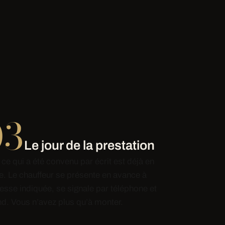
03
Le jour de la prestation
 ce qui a été convenu par écrit est déjà en
e. Le chauffeur se présente en avance à
resse indiquée, se signale par téléphone et
nd. Vous n’avez plus qu’à monter.