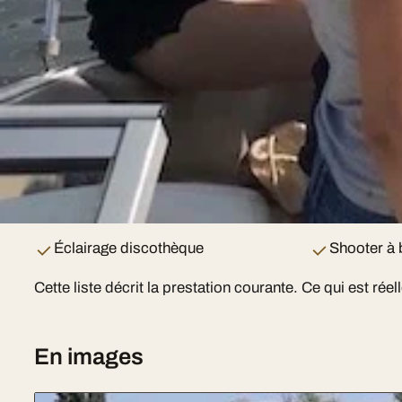
Organisez un enterrement de vie de jeune fille i
à bord de notre limousine avec vos meilleures 
vous pour une soirée de folie dans Paris. L'EVJF
c'est la garantie d'un moment mémorable avant 
Ce que comprend la prestation
Décoration EVJF personnalisée
Seau à ch
Éclairage discothèque
Shooter à 
Cette liste décrit la prestation courante. Ce qui est ré
En images