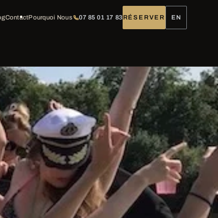
og
Contact
Pourquoi Nous
07 85 01 17 83
RÉSERVER
EN