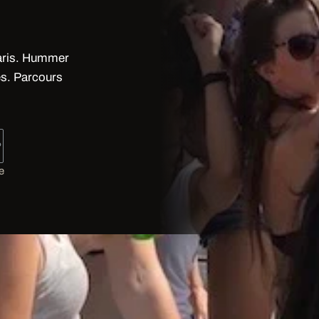
Paris. Hummer
s. Parcours
P
e
ns pour