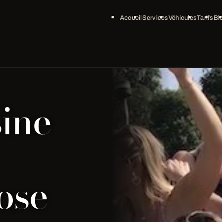
Accueil
Services
Véhicules
Tarifs
Bl
ine
ose