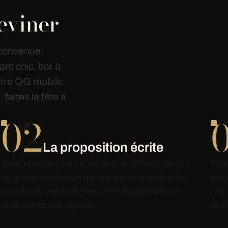
deviner
 convenue.
ant chic, bar à
votre QG mobile
faites la fête à
02
La proposition écrite
Nous revenons vers vous avec le véhicule adapté
Tout
au groupe, le déroulé horaire arrêt par arrêt et les
plac
conditions, par écrit. Rien n’est engagé tant que
l’ad
vous n’avez pas répondu.
atte