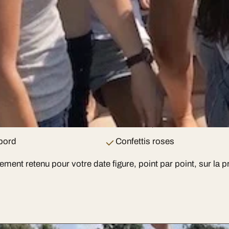
noubliable ! Montez
amies et préparez-
 en limousine,
le grand jour.
ampagne rosé
Accessoires photo (voile,
couronne)
bord
Confettis roses
ellement retenu pour votre date figure, point par point, sur l