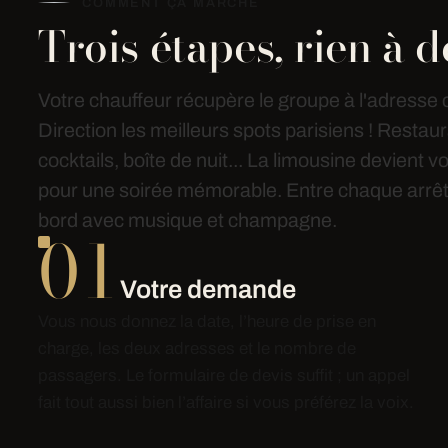
COMMENT ÇA MARCHE
Trois étapes, rien à 
Votre chauffeur récupère le groupe à l'adresse
Direction les meilleurs spots parisiens ! Restaur
cocktails, boîte de nuit... La limousine devient 
pour une soirée mémorable. Entre chaque arrêt, 
bord avec musique et champagne.
01
Votre demande
Vous nous donnez la date, l’heure de prise en
charge, les deux adresses et le nombre de
passagers. Le formulaire de devis suffit ; un appel
fait tout aussi bien l’affaire si vous préférez la voix.