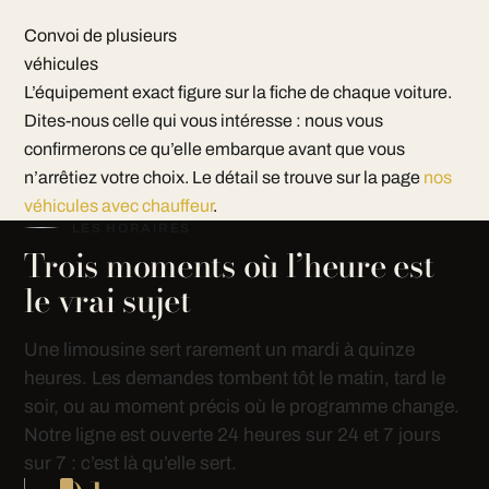
Convoi de plusieurs
véhicules
L’équipement exact figure sur la fiche de chaque voiture.
Dites-nous celle qui vous intéresse : nous vous
confirmerons ce qu’elle embarque avant que vous
n’arrêtiez votre choix. Le détail se trouve sur la page
nos
véhicules avec chauffeur
.
LES HORAIRES
Trois moments où l’heure est
le vrai sujet
Une limousine sert rarement un mardi à quinze
heures. Les demandes tombent tôt le matin, tard le
soir, ou au moment précis où le programme change.
Notre ligne est ouverte 24 heures sur 24 et 7 jours
sur 7 : c’est là qu’elle sert.