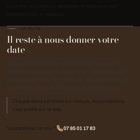
vous dire qui conduira, personne ne peut vous dire
comment cela se passera.
LA SUITE
Il reste à nous donner votre
date
Indiquez la date, l’heure, les deux adresses et le
nombre de passagers. Nous vous répondons par
une proposition écrite : véhicule, déroulé horaire et
conditions. Vous décidez ensuite, jamais avant.
Chaque devis est établi sur mesure. Aucun barème
n’est publié sur ce site.
Vous préférez la voix ?
07 85 01 17 83