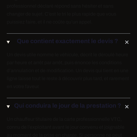
professionnel déclaré répond sans hésiter et sans
changer de sujet. C’est le tri le plus rapide que vous
puissiez faire, et il ne coûte qu’un appel.
Que contient exactement le devis ?
Un devis utile nomme le véhicule, décrit le déroulé heure
par heure et arrêt par arrêt, puis énonce les conditions
d’annulation et de modification. Un devis qui tient en une
ligne laisse tout le reste à découvrir plus tard, et rarement
en votre faveur.
Qui conduira le jour de la prestation ?
Un chauffeur titulaire de la carte professionnelle VTC,
connu de l’exploitant avant le jour convenu et joignable
au moment de la prise en charge. Si personne ne peut