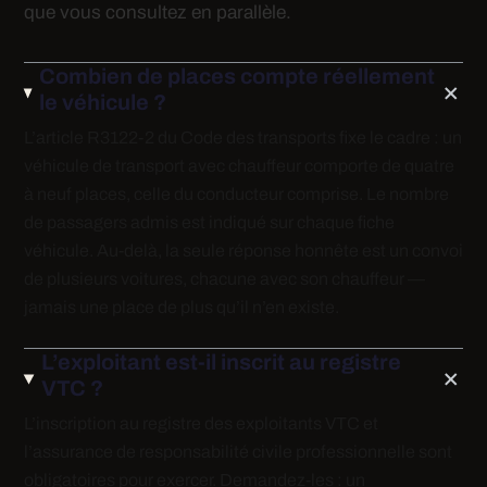
que vous consultez en parallèle.
Combien de places compte réellement
le véhicule ?
L’article R3122-2 du Code des transports fixe le cadre : un
véhicule de transport avec chauffeur comporte de quatre
à neuf places, celle du conducteur comprise. Le nombre
de passagers admis est indiqué sur chaque fiche
véhicule. Au-delà, la seule réponse honnête est un convoi
de plusieurs voitures, chacune avec son chauffeur —
jamais une place de plus qu’il n’en existe.
L’exploitant est-il inscrit au registre
VTC ?
L’inscription au registre des exploitants VTC et
l’assurance de responsabilité civile professionnelle sont
obligatoires pour exercer. Demandez-les : un