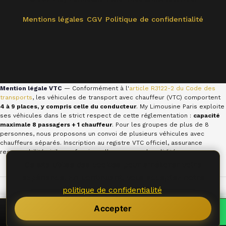
Mentions légales
CGV
Politique de confidentialité
Mention légale VTC
— Conformément à l'
article R3122-2 du Code des
transports
, les véhicules de transport avec chauffeur (VTC) comportent
4 à 9 places, y compris celle du conducteur
. My Limousine Paris exploite
ses véhicules dans le strict respect de cette réglementation :
capacité
maximale 8 passagers + 1 chauffeur
. Pour les groupes de plus de 8
personnes, nous proposons un convoi de plusieurs véhicules avec
chauffeurs séparés. Inscription au registre VTC officiel, assurance
responsabilité civile professionnelle en cours de validité.
Ce site utilise des cookies pour améliorer votre
expérience. En continuant, vous acceptez notre
Nos partenaires :
LLC États-Unis
·
OFFSHORE EASY
politique de confidentialité
.
Accepter
Accueil
Services
Appeler
WhatsApp