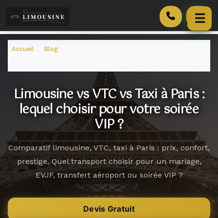
☰
Accueil
Accueil
Blog
›
›
Limousine vs VTC vs Taxi à Paris : lequel choisir pour votre soirée V
Services
Limousine vs VTC vs Taxi à Paris :
Véhicules
lequel choisir pour votre soirée
VIP ?
Tarifs
Blog
Comparatif limousine, VTC, taxi à Paris : prix, confort,
prestige. Quel transport choisir pour un mariage,
Contact
EVJF, transfert aéroport ou soirée VIP ?
Pourquoi Nous
Devis Gratuit