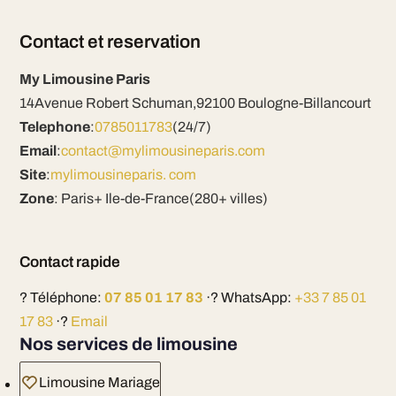
Contact et reservation
My Limousine Paris
14Avenue Robert Schuman,92100 Boulogne-Billancourt
Telephone
:
0785011783
(24/7)
Email
:
contact@mylimousineparis.com
Site
:
mylimousineparis. com
Zone
: Paris+ Ile-de-France(280+ villes)
Contact rapide
? Téléphone:
07 85 01 17 83
·? WhatsApp:
+33 7 85 01
17 83
·?
Email
Nos services de limousine
Limousine Mariage