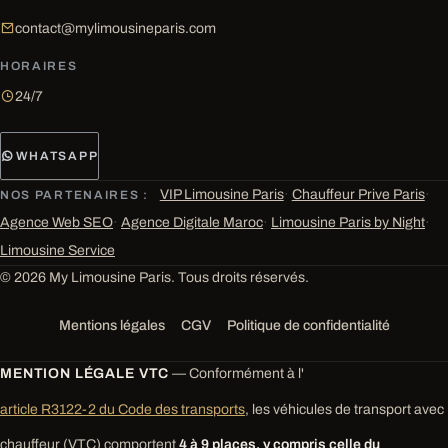
contact@mylimousineparis.com
HORAIRES
24/7
WHATSAPP
VIP Limousine Paris
·
Chauffeur Prive Paris
·
NOS PARTENAIRES :
Agence Web SEO
·
Agence Digitale Maroc
·
Limousine Paris by Night
·
Limousine Service
© 2026 My Limousine Paris. Tous droits réservés.
Mentions légales
CGV
Politique de confidentialité
MENTION LÉGALE VTC
— Conformément à l'
article R3122-2 du Code des transports
, les véhicules de transport avec
chauffeur (VTC) comportent
4 à 9 places, y compris celle du