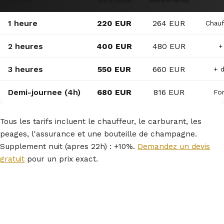
1 heure
220 EUR
264 EUR
Chau
2 heures
400 EUR
480 EUR
+
3 heures
550 EUR
660 EUR
+ d
Demi-journee (4h)
680 EUR
816 EUR
Fo
Tous les tarifs incluent le chauffeur, le carburant, les
peages, l'assurance et une bouteille de champagne.
Supplement nuit (apres 22h) : +10%.
Demandez un devis
gratuit
pour un prix exact.