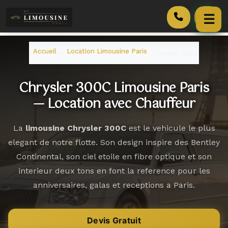
☰
Accueil
Accueil
Location Limousine Paris
›
›
Chrysler 300C
Services
Chrysler 300C Limousine Paris
— Location avec Chauffeur
Véhicules
Tarifs
La
limousine Chrysler 300C
est le vehicule le plus
elegant de notre flotte. Son design inspire des Bentley
Blog
Continental, son ciel etoile en fibre optique et son
interieur deux tons en font la reference pour les
Contact
anniversaires, galas et receptions a Paris.
Pourquoi Nous
Devis Gratuit