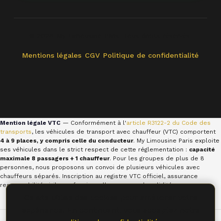
© 2026 My Limousine Paris. Tous droits réservés.
Mentions légales
CGV
Politique de confidentialité
Mention légale VTC
— Conformément à l'
article R3122-2 du Code des
transports
, les véhicules de transport avec chauffeur (VTC) comportent
4 à 9 places, y compris celle du conducteur
. My Limousine Paris exploite
ses véhicules dans le strict respect de cette réglementation :
capacité
maximale 8 passagers + 1 chauffeur
. Pour les groupes de plus de 8
personnes, nous proposons un convoi de plusieurs véhicules avec
chauffeurs séparés. Inscription au registre VTC officiel, assurance
responsabilité civile professionnelle en cours de validité.
Ce site utilise des cookies pour améliorer votre
expérience. En continuant, vous acceptez notre
Nos partenaires :
LLC États-Unis
·
OFFSHORE EASY