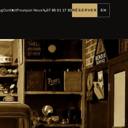
og
Contact
Pourquoi Nous
07 85 01 17 83
RÉSERVER
EN