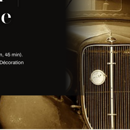
ne
m, 45 min).
 Décoration
exceptionnel dès le premier
n limousine de luxe depuis Paris,
s du parc, aller-retour ou aller