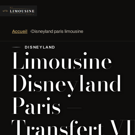
Accueil
›
Disneyland paris limousine
Limousine
DISNEYLAND
Disneyland
Paris —
Transfert VI