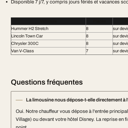
Disponible 7 j/7, y compris jours fériés et vacances sc
Véhicule
Places
A
Hummer H2 Stretch
8
sur devi
Lincoln Town Car
8
sur devi
Chrysler 300C
8
sur devi
Van V-Class
7
sur devi
Questions fréquentes
La limousine nous dépose-t-elle directement à l
Oui. Notre chauffeur vous dépose à l'entrée principa
Village) ou devant votre hôtel Disney. La reprise en 
point.