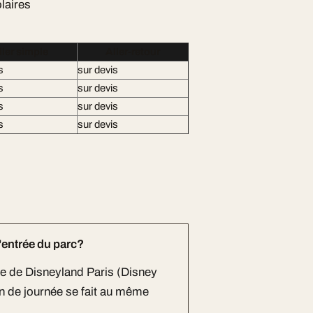
olaires
ller simple
Aller-retour
s
sur devis
s
sur devis
s
sur devis
s
sur devis
'entrée du parc?
le de Disneyland Paris (Disney
fin de journée se fait au même