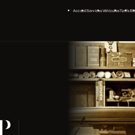
Accueil
Services
Véhicules
Tarifs
Bl
P |