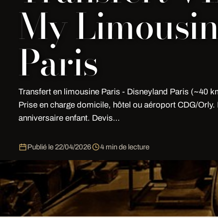
My Limousi
Paris
Transfert en limousine Paris - Disneyland Paris (~40 k
Prise en charge domicile, hôtel ou aéroport CDG/Orly.
anniversaire enfant. Devis…
Publié le
22/04/2026
4 min de lecture
Faites de votre journée à Disneyland Paris un moment 
kilomètre. My Limousine Paris assure votre transfert e
votre hôtel ou les aéroports CDG et Orly jusqu'aux porte