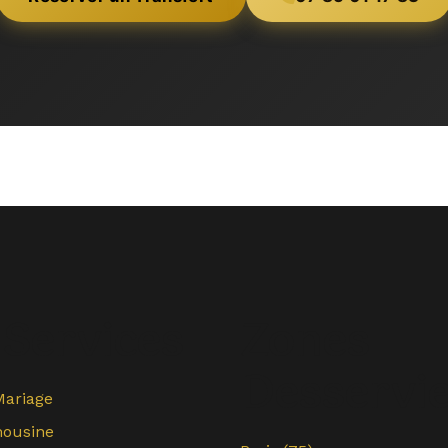
Services
Zones
Desservi
Mariage
mousine