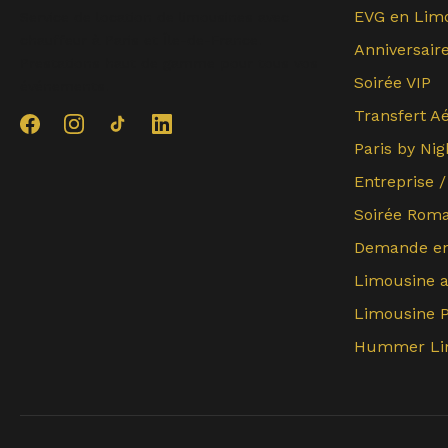
EVG en Lim
Service de location de limousines avec
chauffeur à Paris et Île-de-France.
Anniversair
Prestations haut de gamme pour tous vos
Soirée VIP
événements.
Transfert A
Paris by Nig
Entreprise 
Soirée Rom
Demande en
Limousine 
Limousine 
Hummer Li