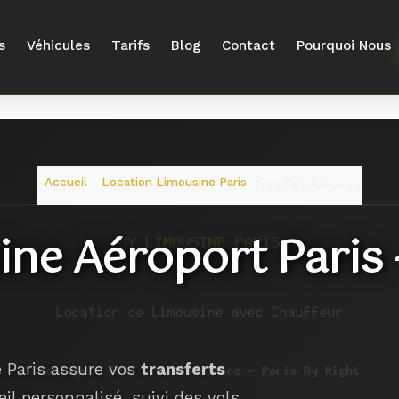
s
Véhicules
Tarifs
Blog
Contact
Pourquoi Nous
Accueil
Location Limousine Paris
Transfert Aéroport
ine Aéroport Paris 
e Paris assure vos
transferts
il personnalisé, suivi des vols,