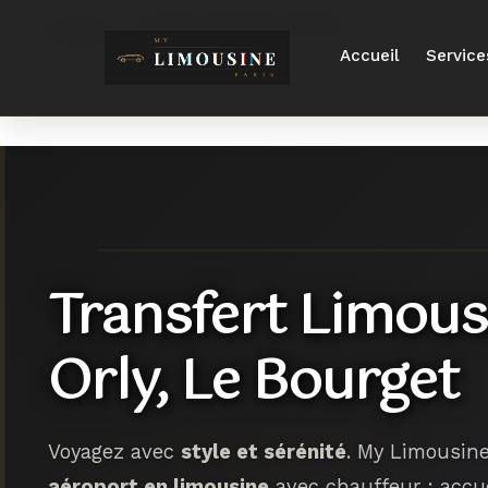
Location limousine aeroport
Accueil
›
Accueil
Service
Transfert Limous
Orly, Le Bourget
Voyagez avec
style et sérénité
. My Limousin
aéroport en limousine
avec chauffeur : accue