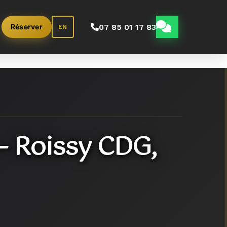
07 85 01 17 83
Réserver
EN
– Roissy CDG,