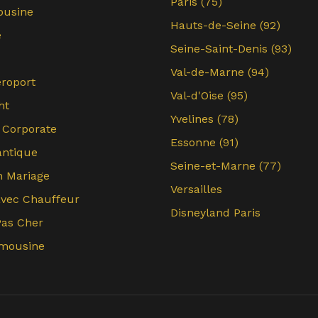
Paris (75)
ousine
Hauts-de-Seine (92)
e
Seine-Saint-Denis (93)
Val-de-Marne (94)
éroport
Val-d'Oise (95)
ht
Yvelines (78)
/ Corporate
Essonne (91)
antique
Seine-et-Marne (77)
 Mariage
Versailles
avec Chauffeur
Disneyland Paris
Pas Cher
mousine