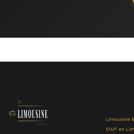
Nos 
Limousine 
EVJF en Li