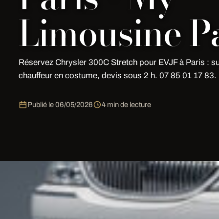
Limousine Pa
Réservez Chrysler 300C Stretch pour EVJF à Paris : su
chauffeur en costume, devis sous 2 h. 07 85 01 17 83.
Publié le
06/05/2026
4 min de lecture
Profitez de Evjf-paris à Paris avec My Limousine Paris
soignée, expérience mémorable.
Evjf-paris à Paris — l'expérience VIP
: luxe, élégance