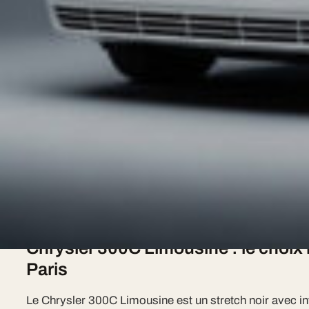
premium est à votre disposition pour transformer cet
Evjf-paris à Paris
Paris fait partie du département Paris et est desservi
supplément kilométrique. Notre service VTC haut de
l'agglomération Paris 7j/7, 24h/24, dimanches et jours f
Notre temps de réponse pour Paris est en moyenne de 
Chrysler 300C Limousine : le choix i
Paris
Le Chrysler 300C Limousine est un stretch noir avec int