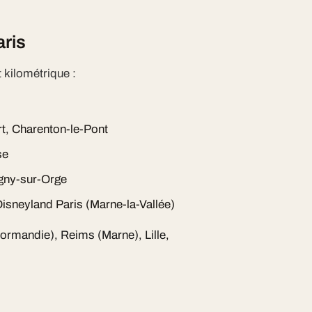
ris
kilométrique :
rt, Charenton-le-Pont
se
gny-sur-Orge
isneyland Paris (Marne-la-Vallée)
Normandie), Reims (Marne), Lille,