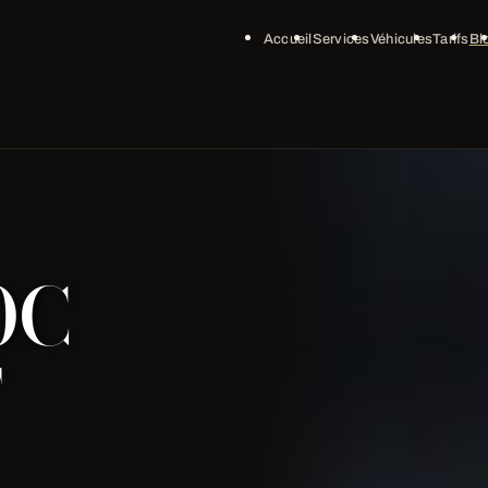
Accueil
Services
Véhicules
Tarifs
Bl
0C
F