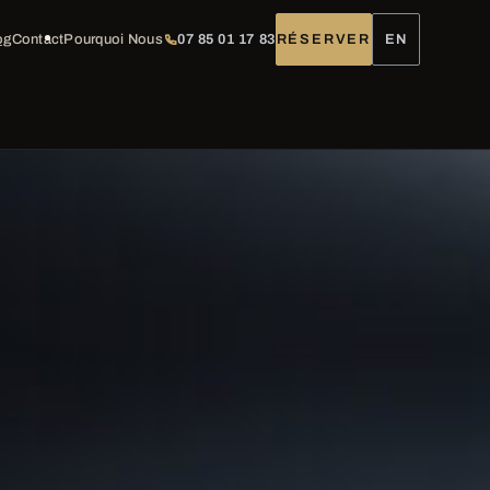
og
Contact
Pourquoi Nous
07 85 01 17 83
RÉSERVER
EN