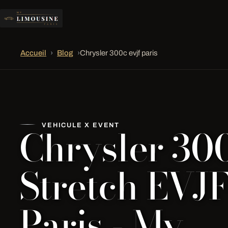
Accueil
›
Blog
›
Chrysler 300c evjf paris
Chrysler 30
VEHICULE X EVENT
Stretch EVJ
Paris - My