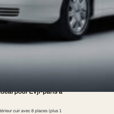
 événement.
e par My Limousine Paris sans
 gamme couvre l'ensemble de
ériés inclus.
20-40 minutes selon le trafic.
déal pour Evjf-paris à
érieur cuir avec 8 places (plus 1