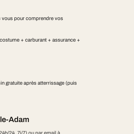
vec vous pour comprendre vos
n costume + carburant + assurance +
in gratuite après atterrissage (puis
Isle-Adam
24h/24, 7j/7) ou par email à