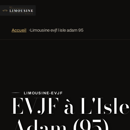
Accueil
›
Limousine evjf l isle adam 95
EVJF à L'Isle
LIMOUSINE-EVJF
Adam (95)