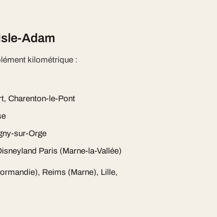
'Isle-Adam
lément kilométrique :
rt, Charenton-le-Pont
se
gny-sur-Orge
isneyland Paris (Marne-la-Vallée)
Normandie), Reims (Marne), Lille,