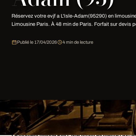
Réservez votre evjf a L'Isle-Adam(95290) en limousin
Limousine Paris. À 48 min de Paris. Forfait sur devis p
Publié le
17/04/2026
4 min de lecture
Pour Evjf L Isle Adam 95 à L'Isle-Adam avec une touch
panneau, fleurs, surprises sur demande.
Le moment unique Evjf L Isle Adam 95 mérite l'excel