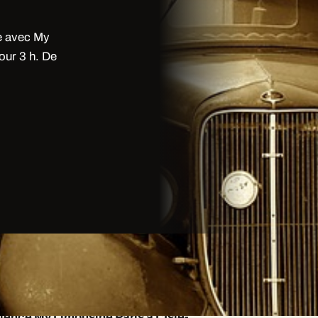
e avec My
our 3 h. De
e personnelle : décoration,
lence My Limousine Paris à L'Isle-