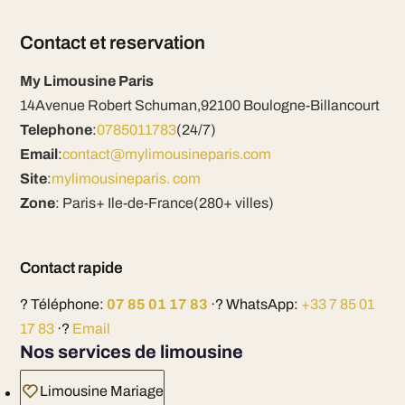
Contact et reservation
My Limousine Paris
14Avenue Robert Schuman,92100 Boulogne-Billancourt
Telephone
:
0785011783
(24/7)
Email
:
contact@mylimousineparis.com
Site
:
mylimousineparis. com
Zone
: Paris+ Ile-de-France(280+ villes)
Contact rapide
? Téléphone:
07 85 01 17 83
·? WhatsApp:
+33 7 85 01
17 83
·?
Email
Nos services de limousine
Limousine Mariage