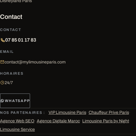
Disneyland Paris
Contact
CONTACT
07 85 01 17 83
EMAIL
contact@mylimousineparis.com
HORAIRES
24/7
WHATSAPP
VIP Limousine Paris
·
Chauffeur Prive Paris
·
NOS PARTENAIRES :
Agence Web SEO
·
Agence Digitale Maroc
·
Limousine Paris by Night
·
Limousine Service