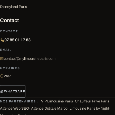
Disneyland Paris
Contact
CONTACT
07 85 01 17 83
EMAIL
contact@mylimousineparis.com
HORAIRES
24/7
WHATSAPP
VIP Limousine Paris
·
Chauffeur Prive Paris
·
NOS PARTENAIRES :
Agence Web SEO
·
Agence Digitale Maroc
·
Limousine Paris by Night
·