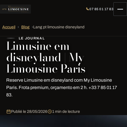
07 85 01 17 83
Accueil
›
Blog
›
Lang pt limousine disneyland
LE JOURNAL
Limusine em
disneyland | My
Limousine Paris
Reserve Limusine em disneyland com My Limousine
Paris. Frota premium, orçamento em 2 h. +33 7 85 01 17
83.
Publié le
28/05/2026
1 min de lecture