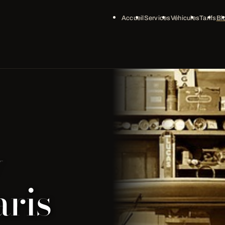
Accueil
Services
Véhicules
Tarifs
Bl
y
ris