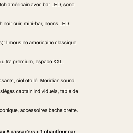
retch américain avec bar LED, sono
h noir cuir, mini-bar, néons LED.
s): limousine américaine classique.
h ultra premium, espace XXL,
sants, ciel étoilé, Meridian sound.
 sièges captain individuels, table de
iconique, accessoires bachelorette.
ax 8 passagers + 1 chauffeur par