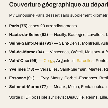
Couverture géographique au départ
My Limousine Paris dessert sans supplément kilométr
Paris (75)
et ses 20 arrondissements
Hauts-de-Seine (92)
— Neuilly, Boulogne, Levallois, 
Seine-Saint-Denis (93)
— Saint-Denis, Montreuil, Aul
Val-de-Marne (94)
— Vincennes, Créteil, Maisons-Alf
Val-d'Oise (95)
—
Cergy
, Argenteuil,
Sarcelles
, Ponto
Yvelines (78)
— Versailles, Saint-Germain, Mantes, R
Essonne (91)
— Évry, Massy, Corbeil-Essonnes, Brét
Seine-et-Marne (77)
— Meaux, Melun, Fontainebleau,
Sortie d'IDF possible sur devis: Deauville, Reims, Lill