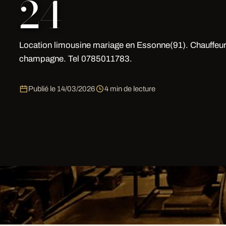
24
Location limousine mariage en Essonne(91). Chauffeur
champagne. Tel 0785011783.
Publié le
14/03/2026
4 min de lecture
Une limousine pour Location à Paris, c'est bien plus q
déclaration. Notre Lincoln blanche, Hummer H2 ou Ch
un souvenir gravé.