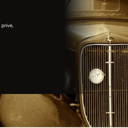
 prive,
u'un transport — c'est une
rysler 300C fera de cet événement