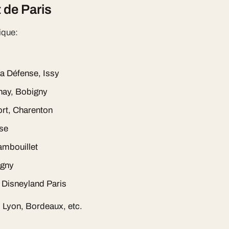
 de Paris
ique:
La Défense, Issy
nay, Bobigny
ort, Charenton
ise
ambouillet
igny
 Disneyland Paris
e, Lyon, Bordeaux, etc.