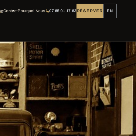
og
Contact
Pourquoi Nous
07 85 01 17 83
RÉSERVER
EN