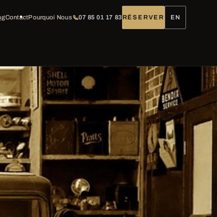
og
Contact
Pourquoi Nous
07 85 01 17 83
RÉSERVER
EN