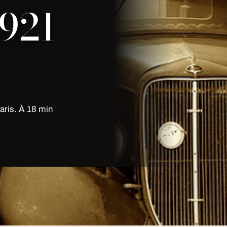
921
ris. À 18 min
imousine Issy Les Moulineaux 92 à
 intérieurs entretenus chaque