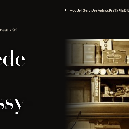
Accueil
Services
Véhicules
Tarifs
Bl
lineaux 92
ede
ssy-