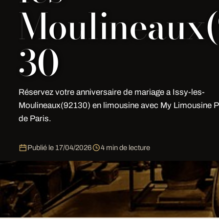
Moulineaux(
30
Réservez votre anniversaire de mariage a Issy-les-
Moulineaux(92130) en limousine avec My Limousine Pa
de Paris.
Publié le
17/04/2026
4 min de lecture
Élégance haut de gamme pour Anniversaire Mariage L
Issy-les-Moulineaux
: flotte renouvelée tous les 4 ans,
semaine.