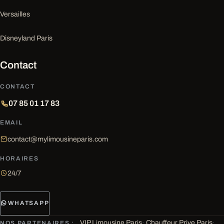
Versailles
Disneyland Paris
Contact
CONTACT
07 85 01 17 83
EMAIL
contact@mylimousineparis.com
HORAIRES
24/7
WHATSAPP
VIP Limousine Paris
·
Chauffeur Prive Paris
·
NOS PARTENAIRES :