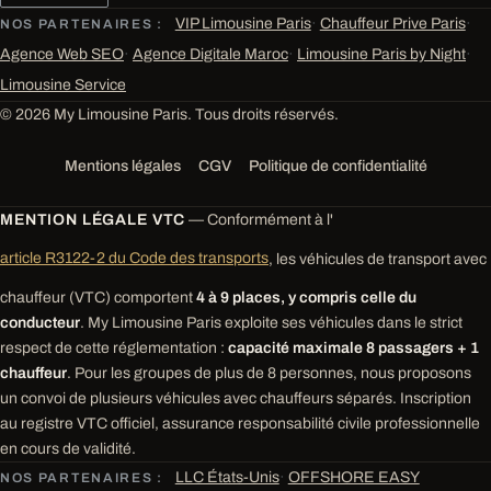
VIP Limousine Paris
·
Chauffeur Prive Paris
·
NOS PARTENAIRES :
Agence Web SEO
·
Agence Digitale Maroc
·
Limousine Paris by Night
·
Limousine Service
© 2026 My Limousine Paris. Tous droits réservés.
Mentions légales
CGV
Politique de confidentialité
MENTION LÉGALE VTC
— Conformément à l'
article R3122-2 du Code des transports
, les véhicules de transport avec
chauffeur (VTC) comportent
4 à 9 places, y compris celle du
conducteur
. My Limousine Paris exploite ses véhicules dans le strict
respect de cette réglementation :
capacité maximale 8 passagers + 1
chauffeur
. Pour les groupes de plus de 8 personnes, nous proposons
un convoi de plusieurs véhicules avec chauffeurs séparés. Inscription
au registre VTC officiel, assurance responsabilité civile professionnelle
en cours de validité.
LLC États-Unis
·
OFFSHORE EASY
NOS PARTENAIRES :