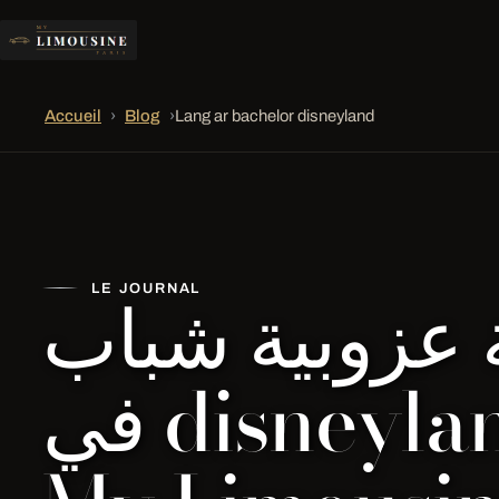
Accueil
›
Blog
›
Lang ar bachelor disneyland
 عزوبية شباب
LE JOURNAL
في disneyland |