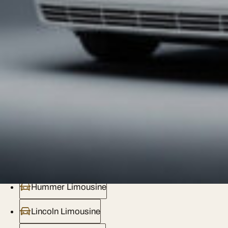
Chrysler 300C Stretch — 8 seats, sur devis
Lincoln Town Car — 7 seats, sur devis
Lincoln Navigator L — 8 seats, sur devis
Pink Limousine — 8 seats, sur devis
Mercedes V-Class — 7 seats, sur devis
احجز الآن
+33 7 85 01 17 83
· WhatsApp
+33 7 85 01 17 83
·
Em
Nos services de limousine
Hummer Limousine
Lincoln Limousine