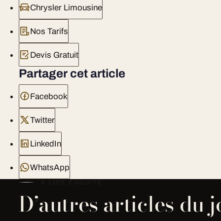
Chrysler Limousine
Nos Tarifs
Devis Gratuit
Partager cet article
Facebook
Twitter
LinkedIn
WhatsApp
À LIRE ENSUITE
D’autres articles du 