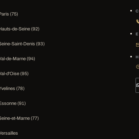
C
Paris (75)
Hauts-de-Seine (92)
E
Seine-Saint-Denis (93)
H
Val-de-Marne (94)
Val-d'Oise (95)
Yvelines (78)
Essonne (91)
Seine-et-Marne (77)
Versailles