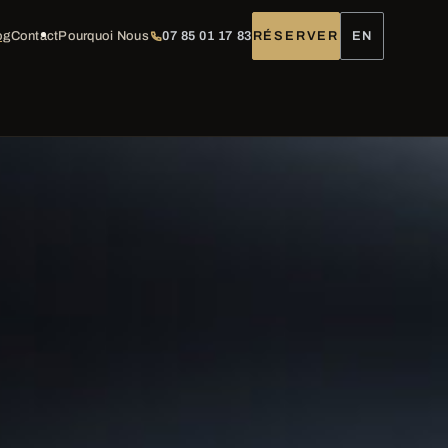
og
Contact
Pourquoi Nous
07 85 01 17 83
RÉSERVER
EN