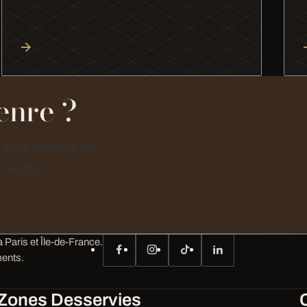
enre ?
e et le nombre de
 écrite.
 Paris et Île-de-France.
ents.
Zones Desservies