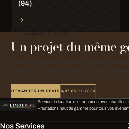
(94)
DEMANDE DE DEVIS
Un projet du même g
Dites-nous la date, l’adresse de prise en charg
passagers : nous répondons par une proposition
DEMANDER UN DEVIS
07 85 01 17 83
Service de location de limousines avec chauffeur à
Prestations haut de gamme pour tous vos événem
Nos Services