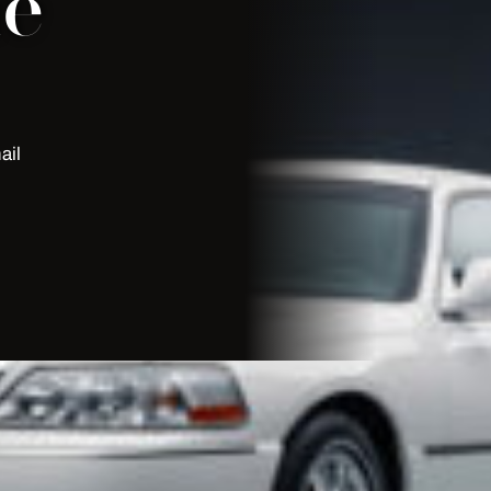
ne
ail