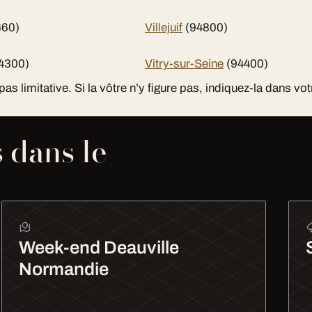
460)
Villejuif
(94800)
4300)
Vitry-sur-Seine
(94400)
 pas limitative. Si la vôtre n’y figure pas, indiquez-la dans 
 dans le
Week-end Deauville
Normandie
S
l
Deauville en limousine, c'est 2 h de trajet
p
qui passent vite. Plage, casino, planches :