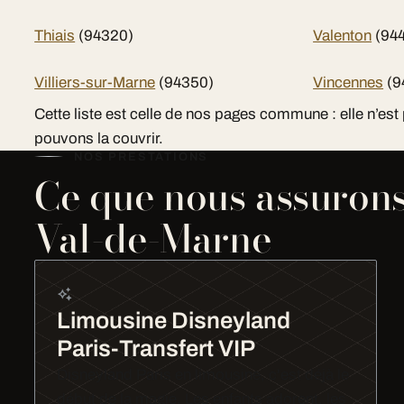
Thiais
(94320)
Valenton
(94
Villiers-sur-Marne
(94350)
Vincennes
(9
Cette liste est celle de nos pages commune : elle n’est
pouvons la couvrir.
NOS PRESTATIONS
Ce que nous assurons
Val-de-Marne
Limousine Disneyland
Paris-Transfert VIP
Disneyland Paris en limousine, c'est déjà le
début de la magie. Les enfants adorent, les