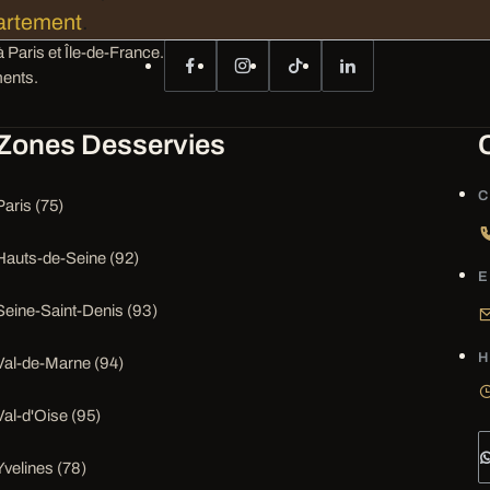
partement
.
 Paris et Île-de-France.
ents.
Zones Desservies
C
Paris (75)
Hauts-de-Seine (92)
E
Seine-Saint-Denis (93)
H
Val-de-Marne (94)
Val-d'Oise (95)
Yvelines (78)