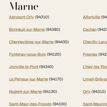
Marne
Aéroport Orly
(94310)
Alfortville
(9
Bonneuil-sur-Marne
(94380)
Cachan
(942
Chennevières-sur-Marne
(94430)
Chevilly-Laru
Fontenay-sous-Bois
(94120)
Fresnes
(942
Joinville-le-Pont
(94340)
L'Haÿ-les-Ro
Le Perreux-sur-Marne
(94170)
Limeil-Bréva
Nogent-sur-Marne
(94130)
Orly
(94310)
Saint-Maur-des-Fossés
(94100)
Saint-Mauric