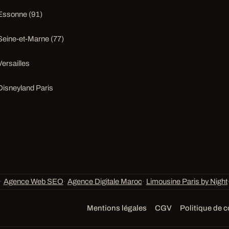
Essonne (91)
Seine-et-Marne (77)
Versailles
Disneyland Paris
·
Agence Web SEO
·
Agence Digitale Maroc
·
Limousine Paris by Night
Mentions légales
CGV
Politique de c