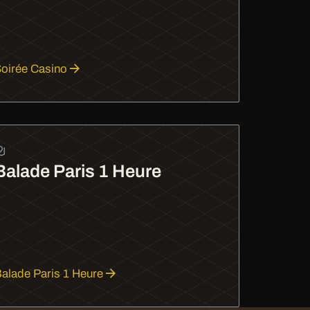
vec votre chauffeur privé.
oirée Casino
Balade Paris 1 Heure
as beaucoup de temps? Notre balade d'1
eure vous fait voir l'essentiel de Paris en
imousine : Champs-Élysées, Tour Eiffel,
rocadéro.
alade Paris 1 Heure