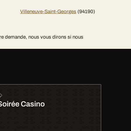
Villeneuve-Saint-Georges
(94190)
votre demande, nous vous dirons si nous
Soirée Casino
oirée casino à Enghien-les-Bains en
imousine. Arrivez comme un high roller,
rofitez de la nuit et repartez sereinement