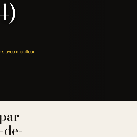
4)
es avec chauffeur
par
-de-