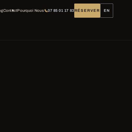
og
Contact
Pourquoi Nous
07 85 01 17 83
RÉSERVER
EN