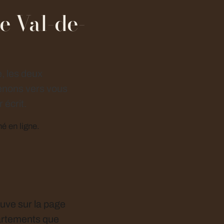
e Val-de-
, les deux
enons vers vous
 écrit.
hé en ligne.
ouve sur la page
partements que