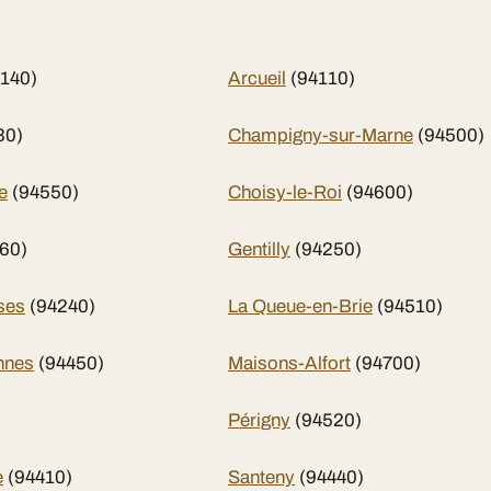
4140)
Arcueil
(94110)
30)
Champigny-sur-Marne
(94500)
e
(94550)
Choisy-le-Roi
(94600)
60)
Gentilly
(94250)
ses
(94240)
La Queue-en-Brie
(94510)
nnes
(94450)
Maisons-Alfort
(94700)
Périgny
(94520)
e
(94410)
Santeny
(94440)