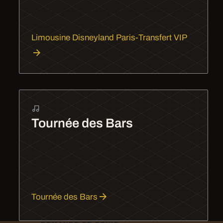
parents sont tranquilles. Transfert VIP aller-
retour, champagne pour les…
Limousine Disneyland Paris-Transfert VIP
Tournée des Bars
La tournée des bars en limousine : d'un bar
à l'autre avec style et sans souci de
conduite. Sono, ambiance et champagne à
bord.
Tournée des Bars