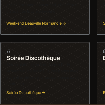
a
le chic normand vous attend, chauffeur à
disposition tout le week-end.
Week-end Deauville Normandie
S
Soirée Discothèque
Soirée clubbing en limousine à Paris.
P
Arrivez devant les meilleures boîtes avec
h
style et profitez de la nuit parisienne sans
l
contrainte.
T
Soirée Discothèque
B