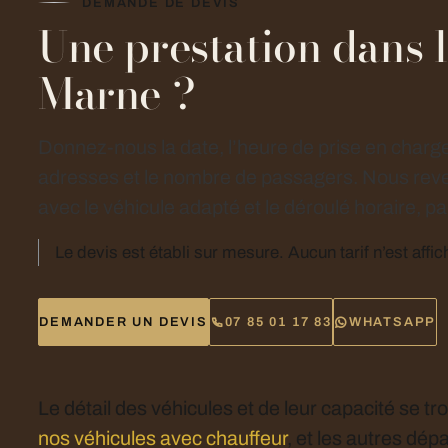
DEMANDE DE DEVIS
Une prestation dans l
Marne ?
Donnez-nous la date, l’heure de prise en charge
adresses et le nombre de passagers. Nous rev
avec le véhicule adapté et le déroulé horaire, par
Le devis est établi sur mesure. Aucun tarif n’est affic
DEMANDER UN DEVIS
07 85 01 17 83
WHATSAPP
Le détail des véhicules et de leur capacité se tr
nos véhicules avec chauffeur
, et les autres dé