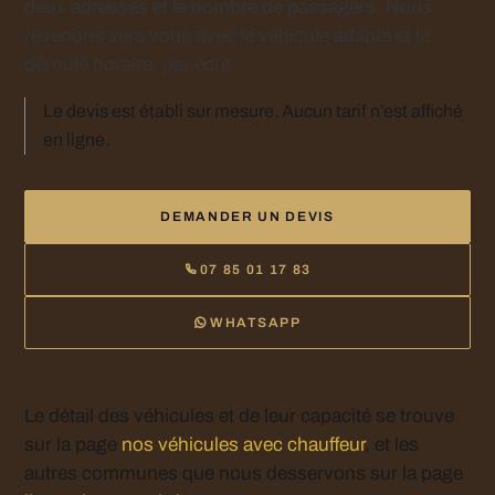
deux adresses et le nombre de passagers. Nous
revenons vers vous avec le véhicule adapté et le
déroulé horaire, par écrit.
Le devis est établi sur mesure. Aucun tarif n’est affiché
en ligne.
DEMANDER UN DEVIS
07 85 01 17 83
WHATSAPP
Le détail des véhicules et de leur capacité se trouve
sur la page
nos véhicules avec chauffeur
, et les
autres communes que nous desservons sur la page