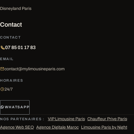
Disneyland Paris
Contact
CONTACT
07 85 01 17 83
EMAIL
contact@mylimousineparis.com
HORAIRES
24/7
WHATSAPP
VIP Limousine Paris
·
Chauffeur Prive Paris
·
NOS PARTENAIRES :
Agence Web SEO
·
Agence Digitale Maroc
·
Limousine Paris by Night
·