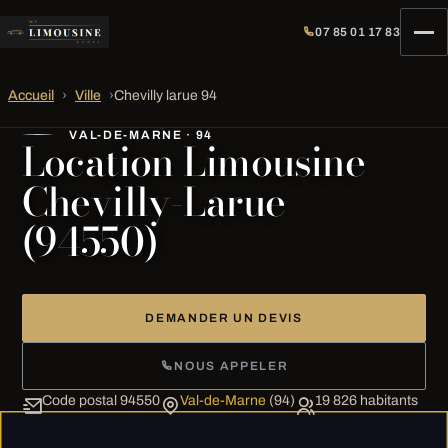
07 85 01 17 83
Accueil
›
Ville
›
Chevilly larue 94
VAL-DE-MARNE · 94
Location Limousine
Chevilly-Larue
(94550)
DEMANDER UN DEVIS
NOUS APPELER
Code postal 94550
Val-de-Marne
(94)
19 826 habitants