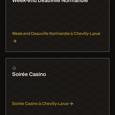
Week-end Deauville Normandie
Deauville en limousine, c'est 2 h de trajet qui
passent vite. Plage, casino, planches : le chic
normand vous attend, chauffeur à disposition tout
le week-end.
Week-end Deauville Normandie à Chevilly-Larue
Soirée Casino
Soirée casino à Enghien-les-Bains en limousine.
Arrivez comme un high roller, profitez de la nuit et
repartez sereinement avec votre chauffeur privé.
Soirée Casino à Chevilly-Larue