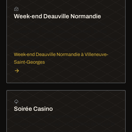
Week-end Deauville Normandie
Deauville en limousine, c'est 2 h de trajet qui
passent vite. Plage, casino, planches : le chic
normand vous attend, chauffeur à disposition tout
le week-end.
Week-end Deauville Normandie à Villeneuve-
Saint-Georges
Soirée Casino
Soirée casino à Enghien-les-Bains en limousine.
Arrivez comme un high roller, profitez de la nuit et
repartez sereinement avec votre chauffeur privé.