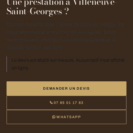
Une prestation à Villeneuve-
Saint-Georges ?
Donnez-nous la date, l’heure de prise en charge, les
deux adresses et le nombre de passagers. Nous
revenons vers vous avec le véhicule adapté et le
déroulé horaire, par écrit.
Le devis est établi sur mesure. Aucun tarif n’est affiché
en ligne.
DEMANDER UN DEVIS
07 85 01 17 83
WHATSAPP