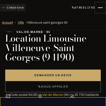
07 85 01 17 83
Accueil
›
Ville
›
Villeneuve saint georges 94
VAL-DE-MARNE · 94
Location Limousine
Villeneuve-Saint-
Georges (94190)
DEMANDER UN DEVIS
NOUS APPELER
Code postal 94190
Val-de-Marne
(94)
35 700 habitants