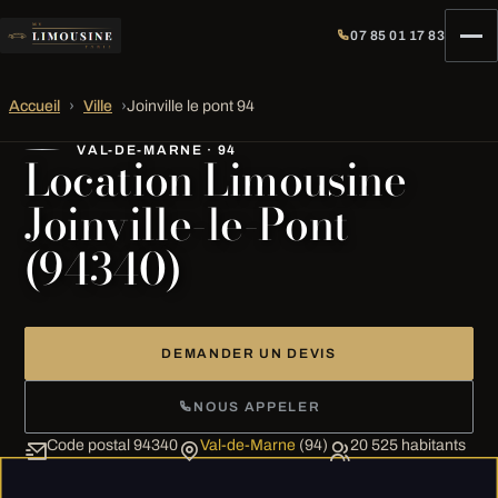
07 85 01 17 83
Accueil
›
Ville
›
Joinville le pont 94
VAL-DE-MARNE · 94
Location Limousine
Joinville-le-Pont
(94340)
DEMANDER UN DEVIS
NOUS APPELER
Code postal 94340
Val-de-Marne
(94)
20 525 habitants