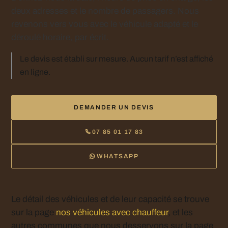
deux adresses et le nombre de passagers. Nous
revenons vers vous avec le véhicule adapté et le
déroulé horaire, par écrit.
Le devis est établi sur mesure. Aucun tarif n’est affiché
en ligne.
DEMANDER UN DEVIS
07 85 01 17 83
WHATSAPP
Le détail des véhicules et de leur capacité se trouve
sur la page
nos véhicules avec chauffeur
, et les
autres communes que nous desservons sur la page