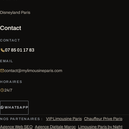
Disneyland Paris
Contact
CONTACT
07 85 01 17 83
EMAIL
contact@mylimousineparis.com
HORAIRES
24/7
WHATSAPP
VIP Limousine Paris
·
Chauffeur Prive Paris
·
NOS PARTENAIRES :
Agence Web SEO
·
Agence Digitale Maroc
·
Limousine Paris by Night
·