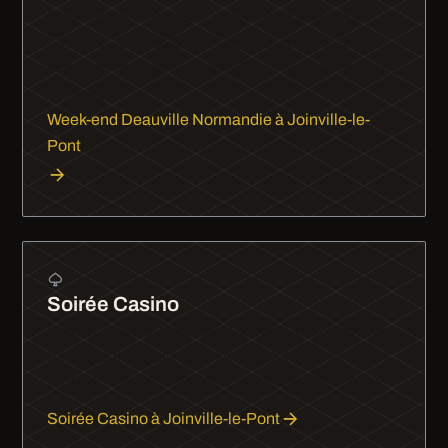
Deauville en limousine, c'est 2 h de trajet qui
passent vite. Plage, casino, planches : le chic
normand vous attend, chauffeur à disposition tout
le week-end.
Week-end Deauville Normandie à Joinville-le-
Pont
Soirée Casino
Soirée casino à Enghien-les-Bains en limousine.
Arrivez comme un high roller, profitez de la nuit et
repartez sereinement avec votre chauffeur privé.
Soirée Casino à Joinville-le-Pont