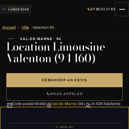
07 85 01 17 83
Accueil
›
Ville
›
Valenton 94
VAL-DE-MARNE · 94
Location Limousine
Valenton (94460)
DEMANDER UN DEVIS
NOUS APPELER
Code postal 94460
Val-de-Marne
(94)
14 406 habitants