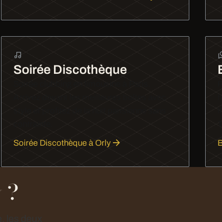
Soirée Discothèque
Soirée clubbing en limousine à Paris.
P
Arrivez devant les meilleures boîtes avec
h
style et profitez de la nuit parisienne sans
l
contrainte.
T
Soirée Discothèque à Orly
B
 ?
, les deux