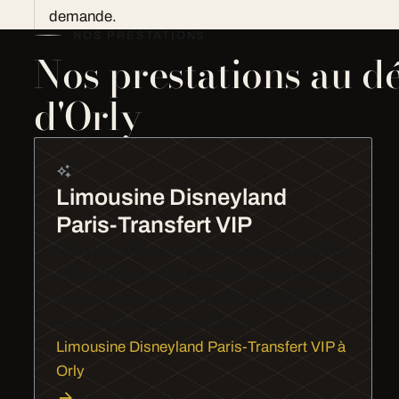
demande.
NOS PRESTATIONS
Nos prestations au d
d'Orly
Limousine Disneyland
Paris-Transfert VIP
Disneyland Paris en limousine, c'est déjà le
début de la magie. Les enfants adorent, les
parents sont tranquilles. Transfert VIP aller-
retour, champagne pour les…
Limousine Disneyland Paris-Transfert VIP à
Orly