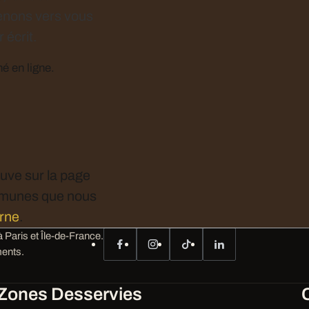
enons vers vous
 écrit.
hé en ligne.
ouve sur la page
ommunes que nous
arne
.
 Paris et Île-de-France.
ents.
Zones Desservies