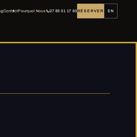
og
Contact
Pourquoi Nous
07 85 01 17 83
RÉSERVER
EN