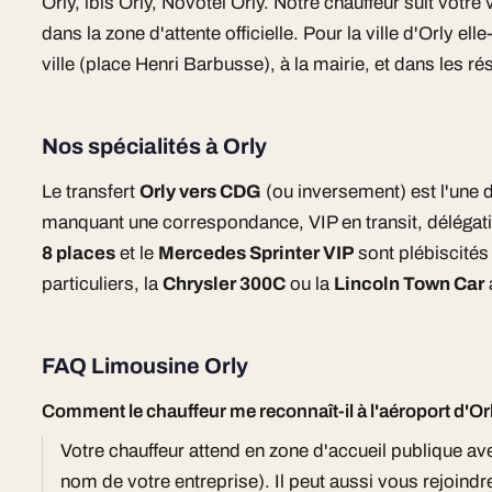
Orly, ibis Orly, Novotel Orly. Notre chauffeur suit votre
dans la zone d'attente officielle. Pour la ville d'Orly 
ville (place Henri Barbusse), à la mairie, et dans les r
Nos spécialités à Orly
Le transfert
Orly vers CDG
(ou inversement) est l'une 
manquant une correspondance, VIP en transit, délégat
8 places
et le
Mercedes Sprinter VIP
sont plébiscités
particuliers, la
Chrysler 300C
ou la
Lincoln Town Car
FAQ Limousine Orly
Comment le chauffeur me reconnaît-il à l'aéroport d'Or
Votre chauffeur attend en zone d'accueil publique a
nom de votre entreprise). Il peut aussi vous rejoind