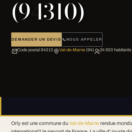
(94310)
DEMANDER UN DEVIS
NOUS APPELER
Code postal 94310
Val-de-Marne
(94)
24 500 habitants
Location de limousine à Orly (94310
Orly est une commune du
Val-de-Marne
rendue mondia
international? le second de France. La ville d' jouxte d