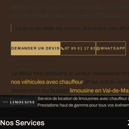
adresses et le nombre de passagers. Nous rev
avec le véhicule adapté et le déroulé horaire, par
Le devis est établi sur mesure. Aucun tarif n’est affic
DEMANDER UN DEVIS
07 85 01 17 83
WHATSAPP
Le détail des véhicules et de leur capacité se tr
nos véhicules avec chauffeur
, et les autres c
desservons sur la page
limousine en Val-de-M
Service de location de limousines avec chauffeur à
Prestations haut de gamme pour tous vos événem
Nos Services