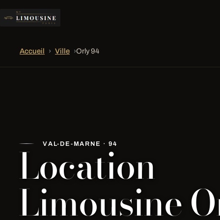
Accueil
›
Ville
›
Orly 94
Location
VAL-DE-MARNE · 94
Limousine O