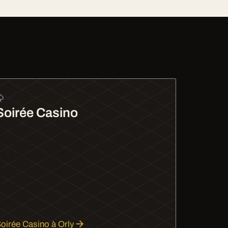
Soirée Casino
oirée casino à Enghien-les-Bains en
imousine. Arrivez comme un high roller,
rofitez de la nuit et repartez sereinement
vec votre chauffeur privé.
oirée Casino à Orly