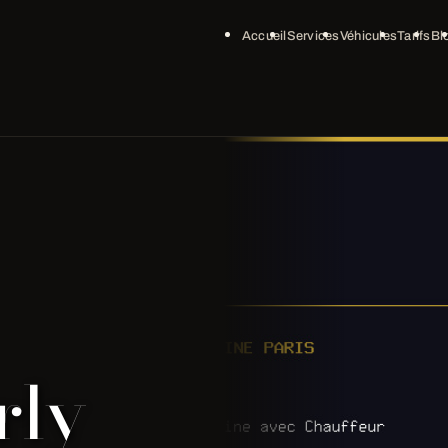
Accueil
Services
Véhicules
Tarifs
Bl
rly