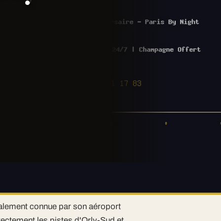
)
lement connue par son aéroport
irectement les pistes d'Orly-Sud et