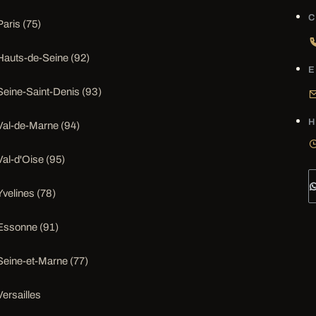
C
Paris (75)
Hauts-de-Seine (92)
E
Seine-Saint-Denis (93)
H
Val-de-Marne (94)
Val-d'Oise (95)
Yvelines (78)
Essonne (91)
Seine-et-Marne (77)
Versailles