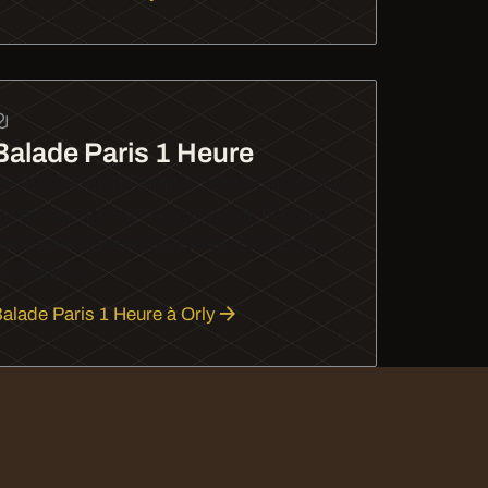
Balade Paris 1 Heure
as beaucoup de temps? Notre balade d'1
eure vous fait voir l'essentiel de Paris en
imousine : Champs-Élysées, Tour Eiffel,
rocadéro.
alade Paris 1 Heure à Orly