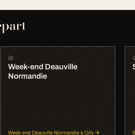
épart
Week-end Deauville
Normandie
S
l
Deauville en limousine, c'est 2 h de trajet
p
qui passent vite. Plage, casino, planches :
a
le chic normand vous attend, chauffeur à
disposition tout le week-end.
Week-end Deauville Normandie à Orly
S