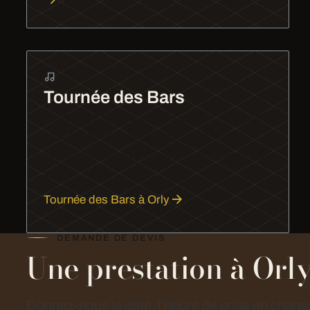
Tournée des Bars
La tournée des bars en limousine : d'un bar
à l'autre avec style et sans souci de
conduite. Sono, ambiance et champagne à
bord.
Tournée des Bars à Orly
DEMANDE DE DEVIS
Une prestation à Orly
Donnez-nous la date, l’heure de prise en charge