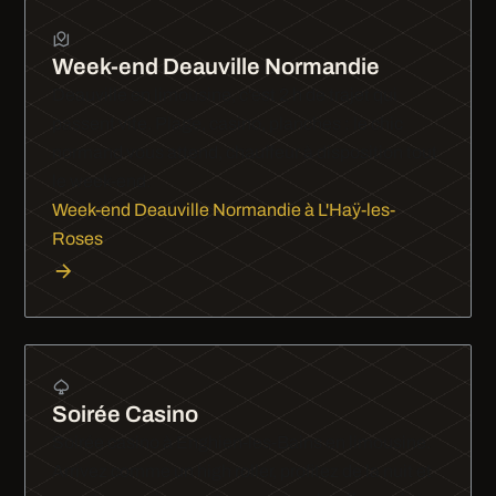
Week-end Deauville Normandie
Deauville en limousine, c'est 2 h de trajet qui
passent vite. Plage, casino, planches : le chic
normand vous attend, chauffeur à disposition tout
le week-end.
Week-end Deauville Normandie à L'Haÿ-les-
Roses
Soirée Casino
Soirée casino à Enghien-les-Bains en limousine.
Arrivez comme un high roller, profitez de la nuit et