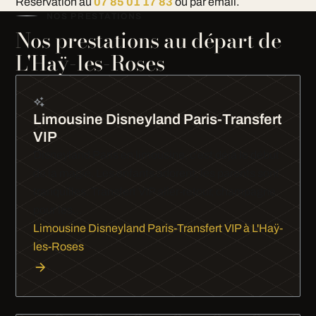
Réservation au
07 85 01 17 83
ou par email.
NOS PRESTATIONS
Nos prestations au départ de
L'Haÿ-les-Roses
Limousine Disneyland Paris-Transfert
VIP
Disneyland Paris en limousine, c'est déjà le début
de la magie. Les enfants adorent, les parents sont
tranquilles. Transfert VIP aller-retour, champagne
pour les…
Limousine Disneyland Paris-Transfert VIP à L'Haÿ-
les-Roses