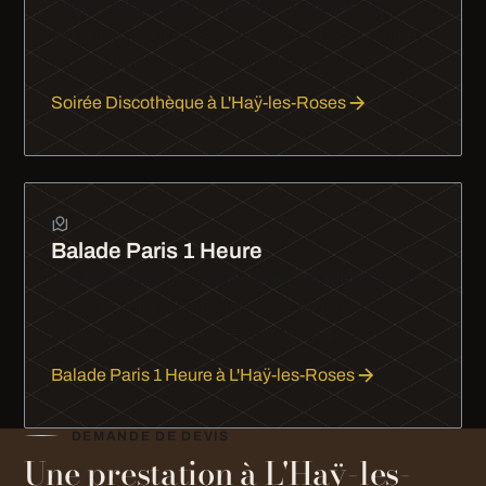
Soirée clubbing en limousine à Paris. Arrivez
devant les meilleures boîtes avec style et profitez
de la nuit parisienne sans contrainte.
Soirée Discothèque à L'Haÿ-les-Roses
Balade Paris 1 Heure
Pas beaucoup de temps? Notre balade d'1 heure
vous fait voir l'essentiel de Paris en limousine :
Champs-Élysées, Tour Eiffel, Trocadéro.
Balade Paris 1 Heure à L'Haÿ-les-Roses
DEMANDE DE DEVIS
Une prestation à L'Haÿ-les-