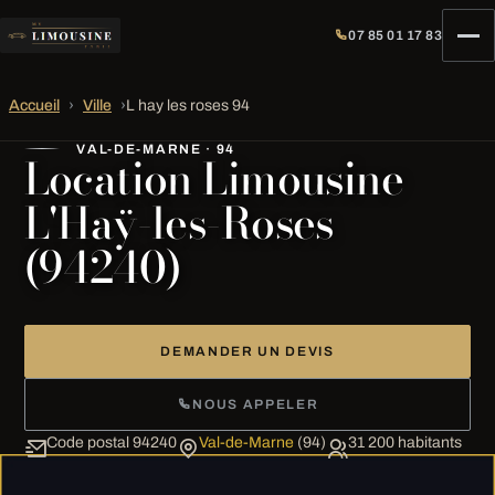
07 85 01 17 83
Accueil
›
Ville
›
L hay les roses 94
VAL-DE-MARNE · 94
Location Limousine
L'Haÿ-les-Roses
(94240)
DEMANDER UN DEVIS
NOUS APPELER
Code postal 94240
Val-de-Marne
(94)
31 200 habitants