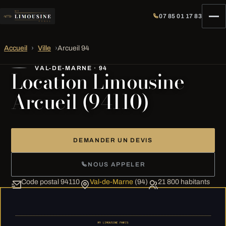
07 85 01 17 83
Accueil
›
Ville
›
Arcueil 94
VAL-DE-MARNE · 94
Location Limousine
Arcueil (94110)
DEMANDER UN DEVIS
NOUS APPELER
Code postal 94110
Val-de-Marne
(94)
21 800 habitants