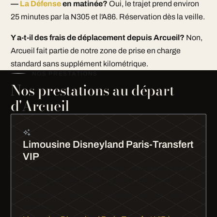
—
La Défense
en matinée?
Oui, le trajet prend environ
25 minutes par la N305 et l'A86. Réservation dès la veille.
Y a-t-il des frais de déplacement depuis Arcueil?
Non,
Arcueil fait partie de notre zone de prise en charge
standard sans supplément kilométrique.
NOS PRESTATIONS
Nos prestations au départ
d'Arcueil
Limousine Disneyland Paris-Transfert
VIP
Disneyland Paris en limousine, c'est déjà le début
de la magie. Les enfants adorent, les parents sont
tranquilles. Transfert VIP aller-retour, champagne
pour les…