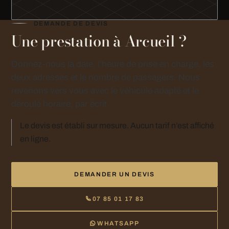
DEMANDE DE DEVIS
Une prestation à Arcueil ?
Donnez-nous la date, l’heure de prise en charge, les
deux adresses et le nombre de passagers. Nous
revenons vers vous avec le véhicule adapté et le
déroulé horaire, par écrit.
Le devis est établi sur mesure. Aucun tarif n’est affiché
en ligne.
DEMANDER UN DEVIS
07 85 01 17 83
WHATSAPP