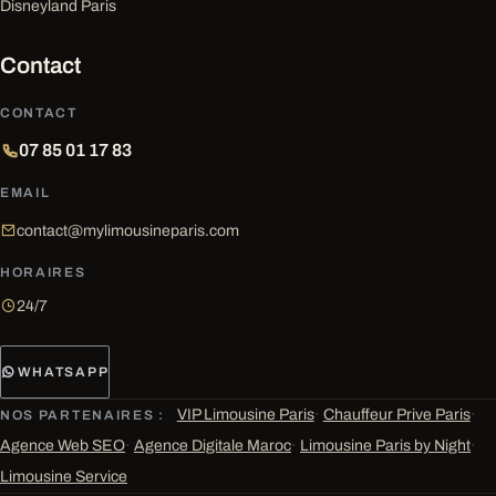
Disneyland Paris
Contact
CONTACT
07 85 01 17 83
EMAIL
contact@mylimousineparis.com
HORAIRES
24/7
WHATSAPP
VIP Limousine Paris
·
Chauffeur Prive Paris
·
NOS PARTENAIRES :
Agence Web SEO
·
Agence Digitale Maroc
·
Limousine Paris by Night
·
Limousine Service