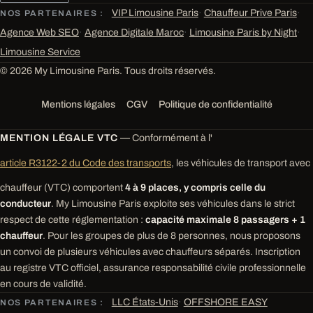
VIP Limousine Paris
·
Chauffeur Prive Paris
·
NOS PARTENAIRES :
Agence Web SEO
·
Agence Digitale Maroc
·
Limousine Paris by Night
·
Limousine Service
© 2026 My Limousine Paris. Tous droits réservés.
Mentions légales
CGV
Politique de confidentialité
MENTION LÉGALE VTC
— Conformément à l'
article R3122-2 du Code des transports
, les véhicules de transport avec
chauffeur (VTC) comportent
4 à 9 places, y compris celle du
conducteur
. My Limousine Paris exploite ses véhicules dans le strict
respect de cette réglementation :
capacité maximale 8 passagers + 1
chauffeur
. Pour les groupes de plus de 8 personnes, nous proposons
un convoi de plusieurs véhicules avec chauffeurs séparés. Inscription
au registre VTC officiel, assurance responsabilité civile professionnelle
en cours de validité.
LLC États-Unis
·
OFFSHORE EASY
NOS PARTENAIRES :