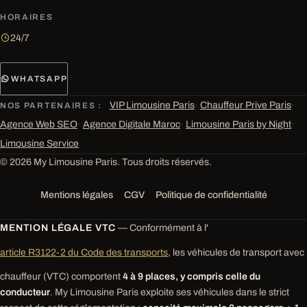
HORAIRES
24/7
WHATSAPP
VIP Limousine Paris
·
Chauffeur Prive Paris
·
NOS PARTENAIRES :
Agence Web SEO
·
Agence Digitale Maroc
·
Limousine Paris by Night
·
Limousine Service
© 2026 My Limousine Paris. Tous droits réservés.
Mentions légales
CGV
Politique de confidentialité
MENTION LÉGALE VTC
— Conformément à l'
article R3122-2 du Code des transports
, les véhicules de transport avec
chauffeur (VTC) comportent
4 à 9 places, y compris celle du
conducteur
. My Limousine Paris exploite ses véhicules dans le strict