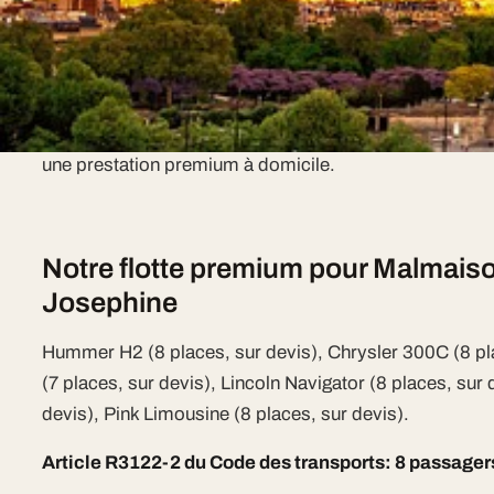
Malmaison Demeure De Josephine 
Paris est l'une des villes desservies par My Limousin
kilométrique. Notre flotte VTC se déplace 7j/7 dans tout
une prestation premium à domicile.
Notre flotte premium pour Malmai
Josephine
Hummer H2 (8 places, sur devis), Chrysler 300C (8 pl
(7 places, sur devis), Lincoln Navigator (8 places, sur 
devis), Pink Limousine (8 places, sur devis).
Article R3122-2 du Code des transports: 8 passage