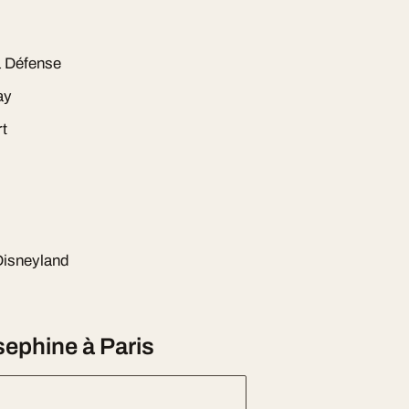
a Défense
ay
rt
Disneyland
phine à Paris