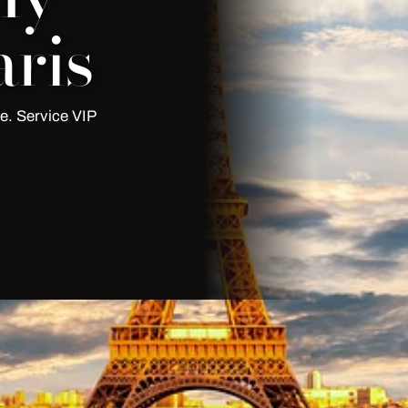
ris
e. Service VIP
 couvre Paris (75), 92, 93, 94, 95,
r devis.