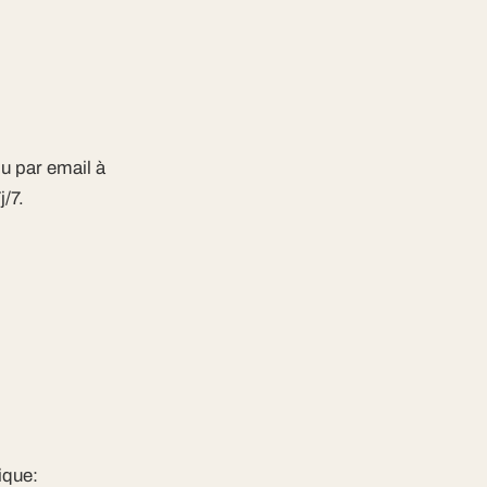
u par email à
/7.
ique: