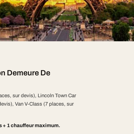
à Paris
e Paris sans supplément
e l'Île-de-France pour vous offrir
son Demeure De
aces, sur devis), Lincoln Town Car
devis), Van V-Class (7 places, sur
rs + 1 chauffeur maximum.