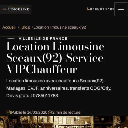
07 85 01 17 83
Accueil
›
Blog
›
Location limousine sceaux 92
VILLES ILE-DE-FRANCE
Location Limousine
Sceaux(92)-Service
VIPChauffeur
Location limousine avec chauffeur a Sceaux(92).
Mariages, EVJF, anniversaires, transferts CDG/Orly.
Devis gratuit 0785011783
Publié le
14/03/2026
2 min de lecture