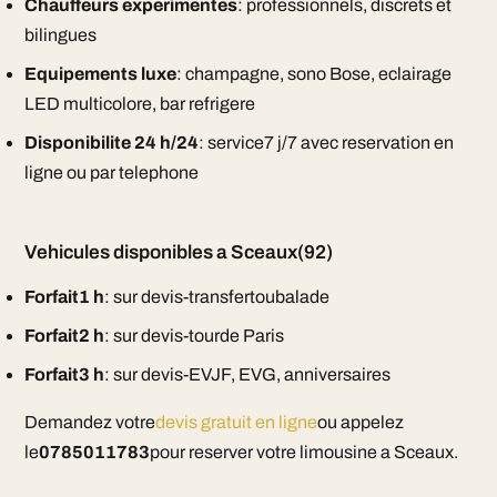
Chauffeurs experimentes
: professionnels, discrets et
bilingues
Equipements luxe
: champagne, sono Bose, eclairage
LED multicolore, bar refrigere
Disponibilite 24 h/24
: service7 j/7 avec reservation en
ligne ou par telephone
Vehicules disponibles a Sceaux(92)
Forfait1 h
: sur devis-transfertoubalade
Forfait2 h
: sur devis-tourde Paris
Forfait3 h
: sur devis-EVJF, EVG, anniversaires
Demandez votre
devis gratuit en ligne
ou appelez
le
0785011783
pour reserver votre limousine a Sceaux.