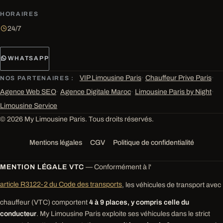
HORAIRES
24/7
WHATSAPP
VIP Limousine Paris
·
Chauffeur Prive Paris
·
NOS PARTENAIRES :
Agence Web SEO
·
Agence Digitale Maroc
·
Limousine Paris by Night
·
Limousine Service
© 2026 My Limousine Paris. Tous droits réservés.
Mentions légales
CGV
Politique de confidentialité
MENTION LÉGALE VTC
— Conformément à l'
article R3122-2 du Code des transports
, les véhicules de transport avec
chauffeur (VTC) comportent
4 à 9 places, y compris celle du
conducteur
. My Limousine Paris exploite ses véhicules dans le strict