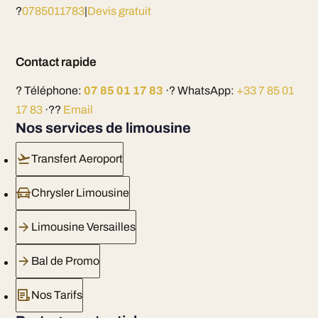
?
0785011783
|
Devis gratuit
Contact rapide
? Téléphone:
07 85 01 17 83
·? WhatsApp:
+33 7 85 01
17 83
·??
Email
Nos services de limousine
Transfert Aeroport
Chrysler Limousine
Limousine Versailles
Bal de Promo
Nos Tarifs