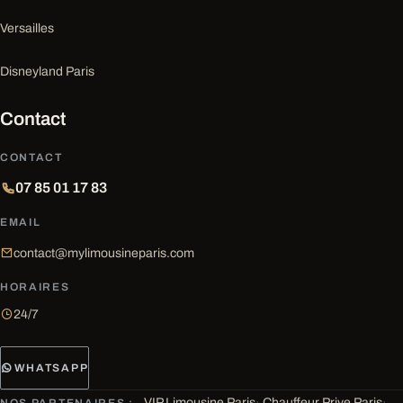
Versailles
Disneyland Paris
Contact
CONTACT
07 85 01 17 83
EMAIL
contact@mylimousineparis.com
HORAIRES
24/7
WHATSAPP
VIP Limousine Paris
·
Chauffeur Prive Paris
·