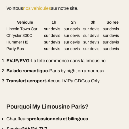
Voirtous
nos vehicules
sur notre site.
Vehicule
1h
2h
3h
Soiree
Lincoln Town Car
sur devis
sur devis
sur devis
sur devis
Chrysler 300C
sur devis
sur devis
sur devis
sur devis
Hummer H2
sur devis
sur devis
sur devis
sur devis
Party Bus
sur devis
sur devis
sur devis
sur devis
EVJF/EVG
-La fete commence dans la limousine
Balade romantique
-Paris by night en amoureux
Transfert aeroport
-Accueil VIPa CDGou Orly
Pourquoi My Limousine Paris?
Chauffeurs
professionnels et bilingues
Service
24h/24,7j/7