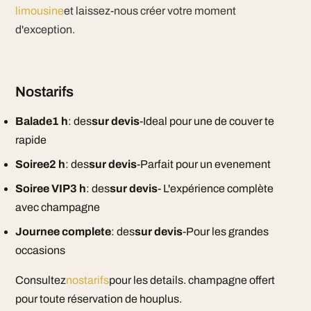
limousine
et laissez-nous créer votre moment
d'exception.
Nostarifs
Balade1 h
: des
sur devis
-Ideal pour une de couver te
rapide
Soiree2 h
: des
sur devis
-Parfait pour un evenement
Soiree VIP3 h
: des
sur devis
- L'expérience complète
avec champagne
Journee complete
: des
sur devis
-Pour les grandes
occasions
Consultez
nostarifs
pour les details. champagne offert
pour toute réservation de houplus.