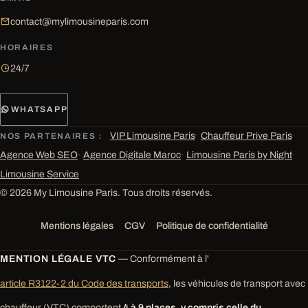
contact@mylimousineparis.com
HORAIRES
24/7
WHATSAPP
VIP Limousine Paris
·
Chauffeur Prive Paris
·
NOS PARTENAIRES :
Agence Web SEO
·
Agence Digitale Maroc
·
Limousine Paris by Night
·
Limousine Service
© 2026 My Limousine Paris. Tous droits réservés.
Mentions légales
CGV
Politique de confidentialité
MENTION LÉGALE VTC
— Conformément à l'
article R3122-2 du Code des transports
, les véhicules de transport avec
chauffeur (VTC) comportent
4 à 9 places, y compris celle du