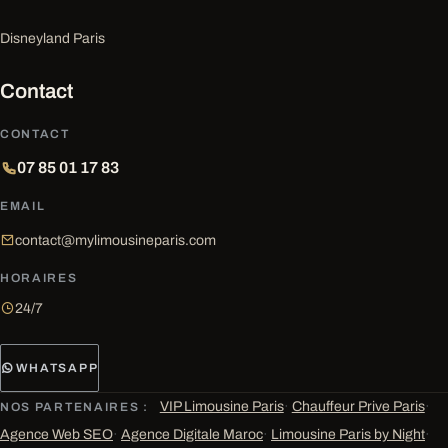
Disneyland Paris
Contact
CONTACT
07 85 01 17 83
EMAIL
contact@mylimousineparis.com
HORAIRES
24/7
WHATSAPP
VIP Limousine Paris
·
Chauffeur Prive Paris
·
NOS PARTENAIRES :
Agence Web SEO
·
Agence Digitale Maroc
·
Limousine Paris by Night
·