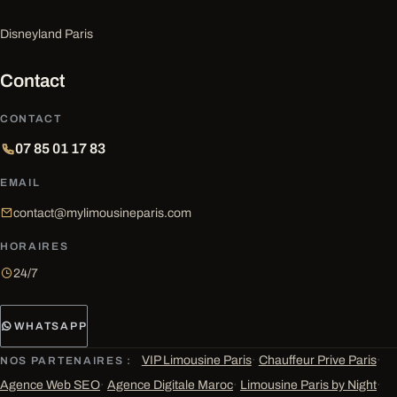
Disneyland Paris
Contact
CONTACT
07 85 01 17 83
EMAIL
contact@mylimousineparis.com
HORAIRES
24/7
WHATSAPP
VIP Limousine Paris
·
Chauffeur Prive Paris
·
NOS PARTENAIRES :
Agence Web SEO
·
Agence Digitale Maroc
·
Limousine Paris by Night
·