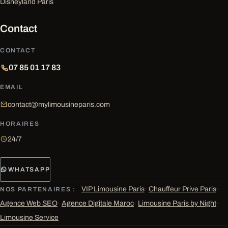
Disneyland Paris
Contact
CONTACT
07 85 01 17 83
EMAIL
contact@mylimousineparis.com
HORAIRES
24/7
WHATSAPP
VIP Limousine Paris
·
Chauffeur Prive Paris
·
NOS PARTENAIRES :
Agence Web SEO
·
Agence Digitale Maroc
·
Limousine Paris by Night
·
Limousine Service