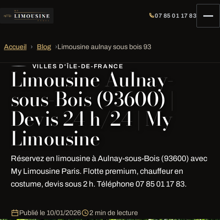
07 85 01 17 83
Accueil
›
Blog
›
Limousine aulnay sous bois 93
VILLES D'ÎLE-DE-FRANCE
Limousine Aulnay-
sous-Bois (93600) |
Devis 24 h/24 | My
Limousine
Réservez en limousine à Aulnay-sous-Bois (93600) avec
My Limousine Paris. Flotte premium, chauffeur en
costume, devis sous 2 h. Téléphone 07 85 01 17 83.
Publié le
10/01/2026
2 min de lecture