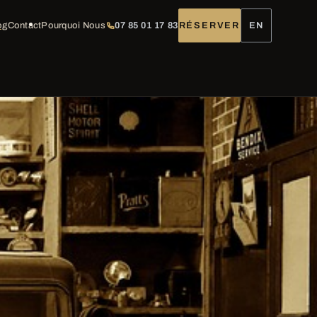
og
Contact
Pourquoi Nous
07 85 01 17 83
RÉSERVER
EN