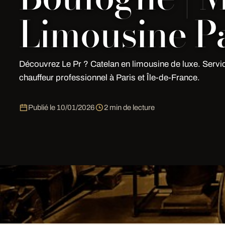
Limousine Pa
Découvrez Le Pr ? Catelan en limousine de luxe. Servi
chauffeur professionnel à Paris et Île-de-France.
Publié le
10/01/2026
2 min de lecture
Profitez d'une limousine de luxe à Le Pre Catelan Au 
Hummer, Chrysler, Mercedes, Lincoln: 8 véhicules au c
2 heures.