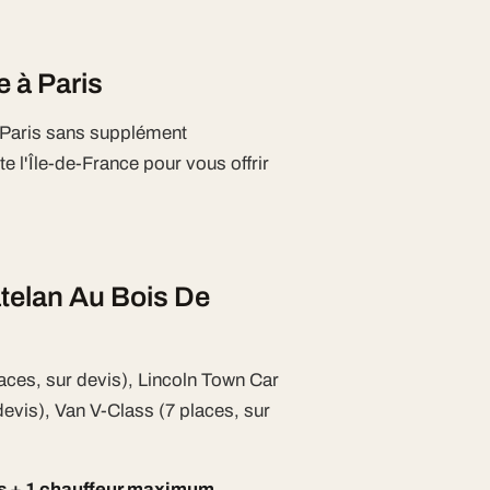
 à Paris
e Paris sans supplément
e l'Île-de-France pour vous offrir
atelan Au Bois De
aces, sur devis), Lincoln Town Car
devis), Van V-Class (7 places, sur
rs + 1 chauffeur maximum.