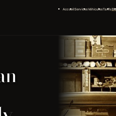
Accueil
Services
Véhicules
Tarifs
Bl
an
My