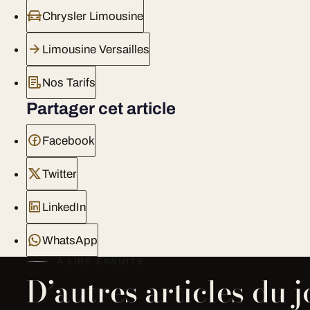
Chrysler Limousine
Limousine Versailles
Nos Tarifs
Partager cet article
Facebook
Twitter
LinkedIn
WhatsApp
À LIRE ENSUITE
D’autres articles du 