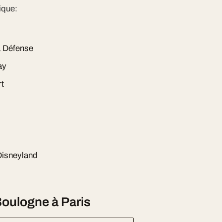
ique:
a Défense
ay
rt
Disneyland
oulogne à Paris