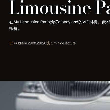
Limousine Pa
在My Limousine Paris预订disneyland的VIP司机
报价。
Publié le
28/05/2026
1 min de lecture
VIP司机 在 disneyland | My Limousi
通过
My Limousine Paris
预订disneyland的VIP