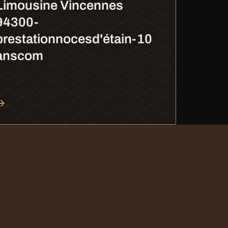
Limousine Vincennes
94300-
prestationnocesd'étain-10
anscom