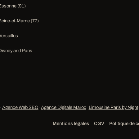
Essonne (91)
Seine-et-Marne (77)
Versailles
Disneyland Paris
·
Agence Web SEO
·
Agence Digitale Maroc
·
Limousine Paris by Night
Mentions légales
CGV
Politique de c