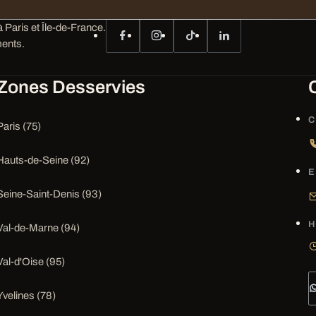
 Paris et Île-de-France.
ents.
Zones Desservies
C
Paris (75)
Hauts-de-Seine (92)
E
Seine-Saint-Denis (93)
H
Val-de-Marne (94)
Val-d'Oise (95)
Yvelines (78)