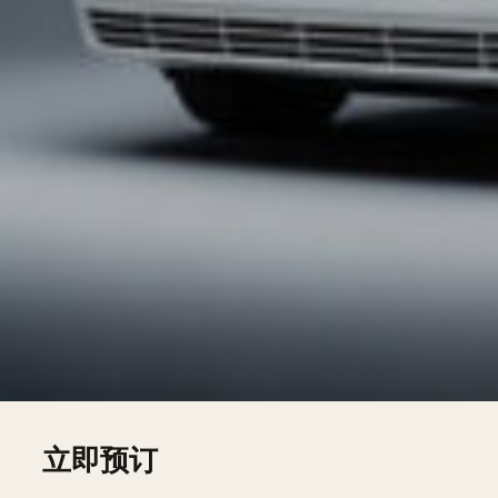
小时内免费报价。
我们的车队
Hummer H2 Limousine — 8 seats, sur devis
Chrysler 300C Stretch — 8 seats, sur devis
Lincoln Town Car — 7 seats, sur devis
Lincoln Navigator L — 8 seats, sur devis
Pink Limousine — 8 seats, sur devis
Mercedes V-Class — 7 seats, sur devis
立即预订