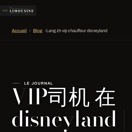
Accueil
›
Blog
›
Lang zh vip chauffeur disneyland
VIP司机 在
LE JOURNAL
disneyland |