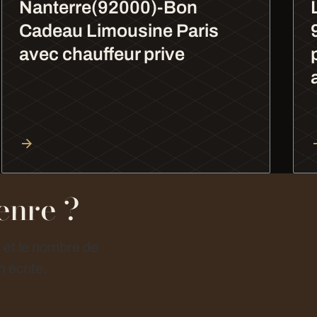
Nanterre(92000)-Bon
Cadeau Limousine Paris
avec chauffeur prive
enre ?
e et le nombre de
 écrite.