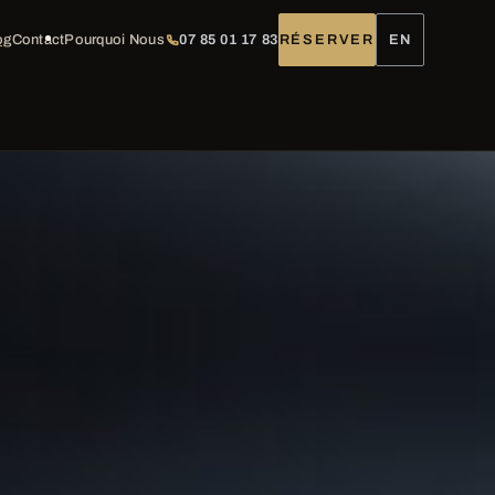
og
Contact
Pourquoi Nous
07 85 01 17 83
RÉSERVER
EN