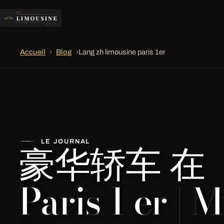
Accueil
›
Blog
›
Lang zh limousine paris 1er
豪华轿车 在
LE JOURNAL
Paris 1 er | 