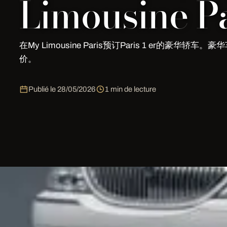
Limousine Pa
在My Limousine Paris预订Paris 1 er的豪华轿车
价。
Publié le
28/05/2026
1 min de lecture
豪华轿车 在 Paris 1er | My Limousine
通过
My Limousine Paris
预订Paris 1er的豪华轿