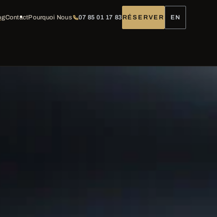
og
Contact
Pourquoi Nous
07 85 01 17 83
RÉSERVER
EN