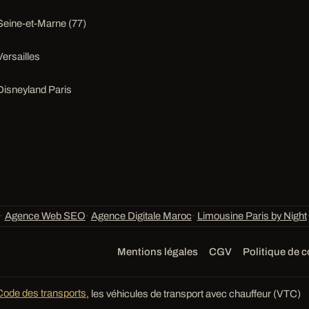
Seine-et-Marne (77)
Versailles
Disneyland Paris
·
Agence Web SEO
·
Agence Digitale Maroc
·
Limousine Paris by Night
Mentions légales
CGV
Politique de c
Code des transports
, les véhicules de transport avec chauffeur (VTC)