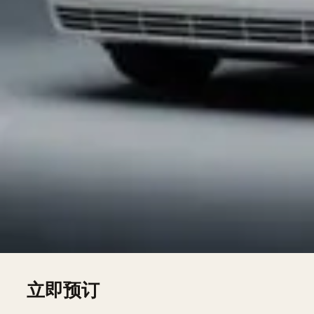
时内免费报价。
我们的车队
Hummer H2 Limousine — 8 seats, sur devis
Chrysler 300C Stretch — 8 seats, sur devis
Lincoln Town Car — 7 seats, sur devis
Lincoln Navigator L — 8 seats, sur devis
Pink Limousine — 8 seats, sur devis
Mercedes V-Class — 7 seats, sur devis
立即预订