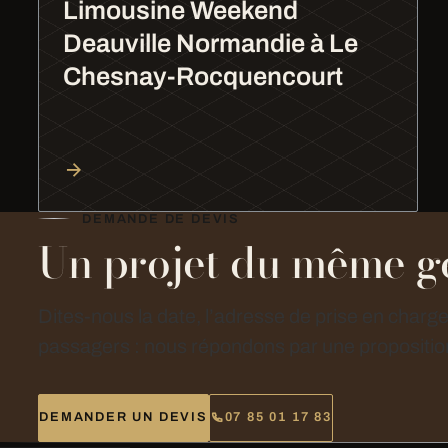
Limousine Weekend
Deauville Normandie à Le
Chesnay-Rocquencourt
DEMANDE DE DEVIS
Un projet du même g
Dites-nous la date, l’adresse de prise en charg
passagers : nous répondons par une proposition
DEMANDER UN DEVIS
07 85 01 17 83