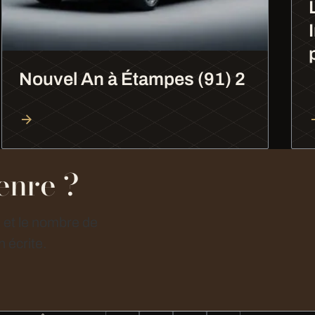
Nouvel An à Étampes (91) 2
enre ?
e et le nombre de
 écrite.