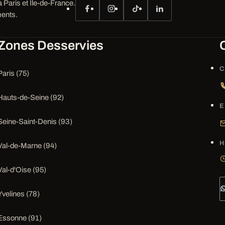
 Paris et Île-de-France.
ents.
Zones Desservies
C
Paris (75)
Hauts-de-Seine (92)
E
Seine-Saint-Denis (93)
H
Val-de-Marne (94)
Val-d'Oise (95)
Yvelines (78)
Essonne (91)