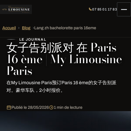
07 85 01 17 83
Accueil
›
Blog
›
Lang zh bachelorette paris 16eme
LE JOURNAL
女子告别派对 在 Paris
16 ème | My Limousine
Paris
在My Limousine Paris预订Paris 16 ème的女子告别派
对。豪华车队，2小时报价。
Publié le
28/05/2026
1 min de lecture