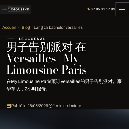
07 85 01 17 83
Accueil
›
Blog
›
Lang zh bachelor versailles
LE JOURNAL
男子告别派对 在
Versailles | My
Limousine Paris
在My Limousine Paris预订Versailles的男子告别派对。豪
华车队，2小时报价。
Publié le
28/05/2026
1 min de lecture