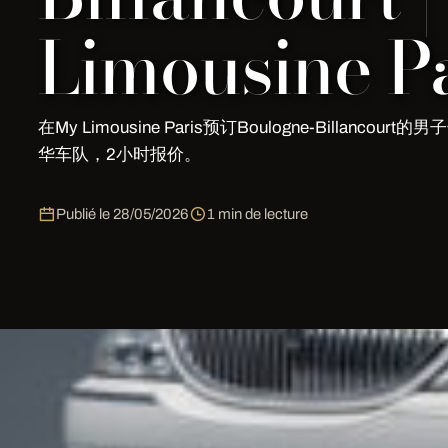
Limousine Pa
在My Limousine Paris预订Boulogne-Billancour
华车队，2小时报价。
Publié le
28/05/2026
1 min de lecture
男子告别派对 在 Boulogne-Billancourt
Paris