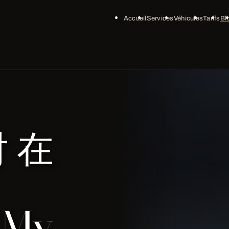
Accueil
Services
Véhicules
Tarifs
Bl
 在
| My