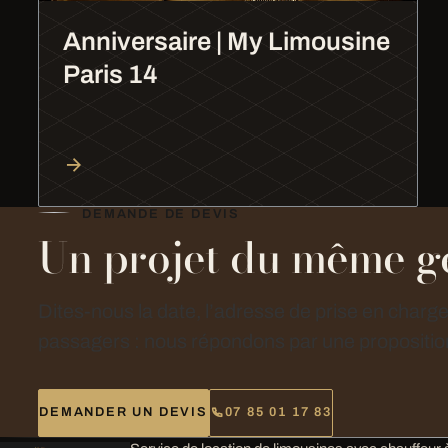
Anniversaire | My Limousine
Paris 14
DEMANDE DE DEVIS
Un projet du même g
Dites-nous la date, l’adresse de prise en charg
passagers : nous répondons par une proposition
DEMANDER UN DEVIS
07 85 01 17 83