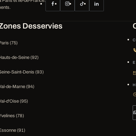
 Paris et Île-de-France.
ents.
Zones Desservies
C
Paris (75)
Hauts-de-Seine (92)
E
Seine-Saint-Denis (93)
H
Val-de-Marne (94)
Val-d'Oise (95)
Yvelines (78)
Essonne (91)