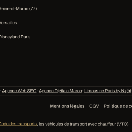
Seine-et-Marne (77)
Versailles
Disneyland Paris
·
Agence Web SEO
·
Agence Digitale Maroc
·
Limousine Paris by Night
Mentions légales
CGV
Politique de c
Code des transports
, les véhicules de transport avec chauffeur (VTC)