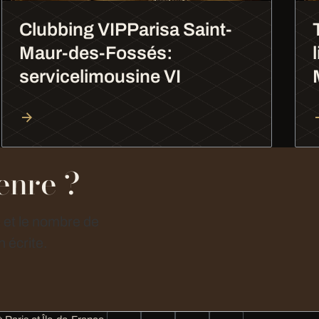
Clubbing VIPParisa Saint-
Maur-des-Fossés:
servicelimousine VI
enre ?
e et le nombre de
 écrite.