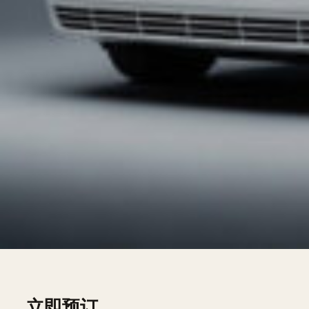
通过
My Limousine Paris
预订Boulogne-Billan
中文的司机，2小时内免费报价。
我们的车队
Hummer H2 Limousine — 8 seats, sur devis
Chrysler 300C Stretch — 8 seats, sur devis
Lincoln Town Car — 7 seats, sur devis
Lincoln Navigator L — 8 seats, sur devis
Pink Limousine — 8 seats, sur devis
Mercedes V-Class — 7 seats, sur devis
立即预订