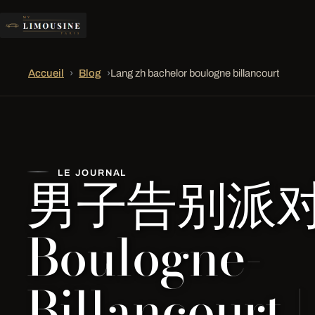
Accueil
›
Blog
›
Lang zh bachelor boulogne billancourt
男子告别派对
LE JOURNAL
Boulogne-
Billancourt 