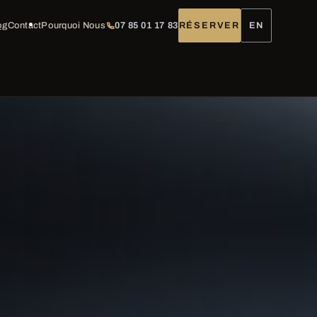
og
Contact
Pourquoi Nous
07 85 01 17 83
RÉSERVER
EN