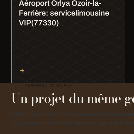
Aéroport Orlya Ozoir-la-
Ferrière: servicelimousine
VIP(77330)
DEMANDE DE DEVIS
Un projet du même g
Dites-nous la date, l’adresse de prise en charg
passagers : nous répondons par une proposition