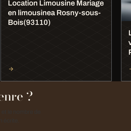
Location Limousine Mariage
en limousinea Rosny-sous-
Bois(93110)
enre ?
e et le nombre de
 écrite.