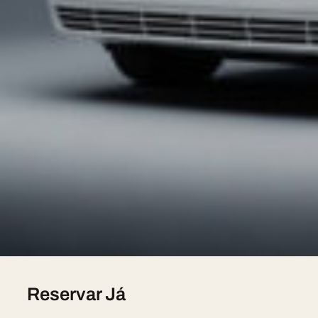
motorista que fala português, orçamento em 2h.
A Nossa Frota
Hummer H2 Limousine — 8 seats, sur devis
Chrysler 300C Stretch — 8 seats, sur devis
Lincoln Town Car — 7 seats, sur devis
Lincoln Navigator L — 8 seats, sur devis
Pink Limousine — 8 seats, sur devis
Mercedes V-Class — 7 seats, sur devis
Reservar Já