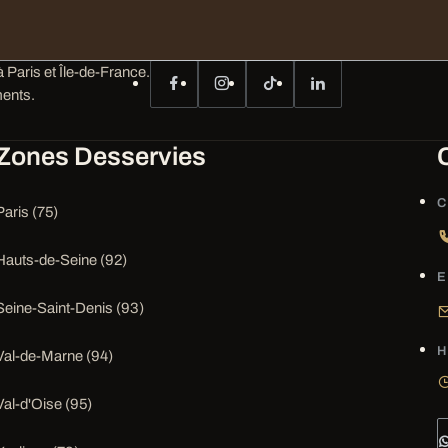
 Paris et Île-de-France.
ents.
Zones Desservies
C
Paris (75)
Hauts-de-Seine (92)
E
Seine-Saint-Denis (93)
H
Val-de-Marne (94)
Val-d'Oise (95)