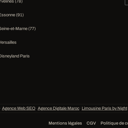
Yvelines (78)
Essonne (91)
Seine-et-Marne (77)
Versailles
Disneyland Paris
·
Agence Web SEO
·
Agence Digitale Maroc
·
Limousine Paris by Night
Mentions légales
CGV
Politique de c