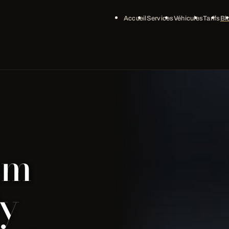
Accueil
Services
Véhicules
Tarifs
Bl
em
My