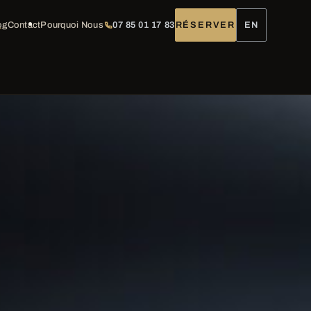
og
Contact
Pourquoi Nous
07 85 01 17 83
RÉSERVER
EN